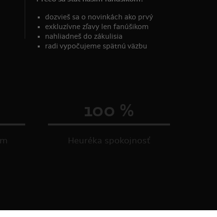
dozvieš sa o novinkách ako prvý
exkluzívne zľavy len fanúšikom
nahliadneš do zákulisia
radi vypočujeme spätnú väzbu
100 %
om
Heuréka spokojnosť