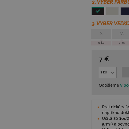
2. VYBER FARB
3.
VYBER VEĽKO
S
M
0
ks
0
ks
7
€
Odošleme
v po
Praktické taš
napríkad dok
Ušitá zo
100%
g/m²) a pevno