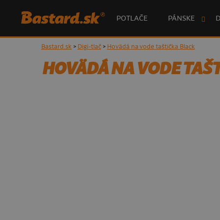
POTLAČE
PÁNSKE
Bastard.sk
>
Digi-tlač
>
Hovädá na vode taštička Black
HOVÄDÁ NA VODE TAŠT