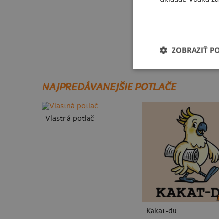
Kakat-du
ZOBRAZIŤ P
NAJPREDÁVANEJŠIE POTLAČE
Vlastná potlač
Kakat-du