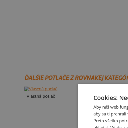
ĎALŠIE POTLAČE Z ROVNAKEJ KATEGÓ
Cookies: Ne
Vlastná potlač
Aby náš web fung
aby sa ti prehral
Preto všetko potr
ukladať. Vďaka za