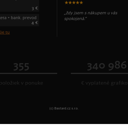
3 €
„ždy jsem s nákupem u vás
keta + bank. prevod
spokojená.“
4 €
ie tu
355
340 986
položiek v ponuke
€ vyplatené grafik
(c) Bastard.cz s.r.o.