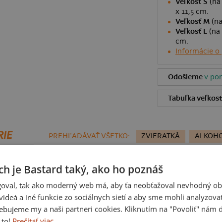
Veľkosť S
(na 
x 11,5 cm.
Veľkosť M
(na
Veľkosť L
(na 
cm.
Informácie o
Odošleme
v pon
Tabuľka veľkost
RIE
PREHĽADÁVAŤ VŠETKO:
ZVIERATKÁ
ALKOH
ch je Bastard taký, ako ho poznáš
Detské kresby - Nahraj vlastnú
oval, tak ako moderný web má, aby ťa neobťažoval nevhodný ob
i videá a iné funkcie zo sociálnych sietí a aby sme mohli analyzova
ebujeme my a naši partneri cookies. Kliknutím na "Povoliť" nám d
 to!
Prečítať viac