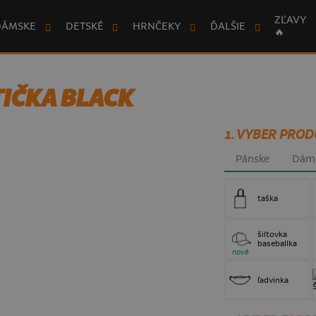
ZĽAVY
DÁMSKE
DETSKÉ
HRNČEKY
ĎALŠIE
🔥
IČKA BLACK
1. VYBER PROD
Pánske
Dám
taška
šiltovka
baseballka
nové
ľadvinka