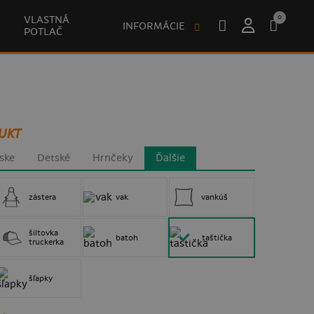
0
VLASTNÁ
INFORMÁCIE
POTLAČ
UKT
ske
Detské
Hrnčeky
Ďalšie
zástera
vak
vankúš
šiltovka
batoh
taštička
truckerka
šľapky