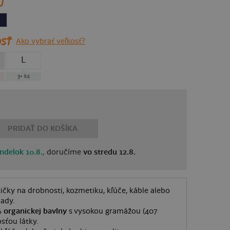
U
SŤ
Ako vybrať veľkosť?
L
3+
ks
PRIDAŤ DO KOŠÍKA
ndelok 10.8.,
doručíme
vo stredu 12.8.
tičky na drobnosti, kozmetiku, kľúče, káble alebo
lady.
 organickej bavlny
s vysokou gramážou (407
sťou látky.