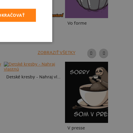
POKRAČOVAŤ
Neklidný bez piva
Vo forme
Fu
ZOBRAZIŤ VŠETKY
To
Detské kresby - Nahraj vlastnú
V presse