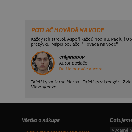
POTLAČ HOVÄDÁ NA VODE
Každý ich stretol. Aspoň každú hodinu. Pádluj! Upr
prezývku. Nápis potlače: "Hovädá na vode"
enigmaboy
Autor potlače
Ďalšie potlače autora
Taštičky vo farbe čierna
|
Taštičky v kategórii Zvie
Vlastný text
Všetko o nákupe
Dotujeme
Výdajné m