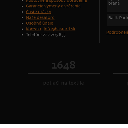
Poštovné a spôsoby doručenia
brána
Garancia výmeny a vrátenia
Časté otázky
Naše desatoro
Balík Pac
Osobné údaje
Kontakt
:
info@bastard.sk
Podrobnejš
Telefón: 222 205 835
1648
potlačí na textile