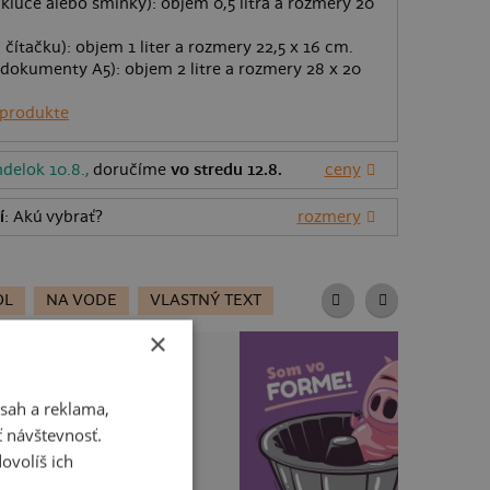
kľúče alebo šminky): objem 0,5 litra a rozmery 20
 čítačku): objem 1 liter a rozmery 22,5 x 16 cm.
dokumenty A5): objem 2 litre a rozmery 28 x 20
 produkte
delok 10.8.,
doručíme
vo stredu 12.8.
ceny
í
: Akú vybrať?
rozmery
OL
NA VODE
VLASTNÝ TEXT
×
sah a reklama,
ť návštevnosť.
ovolíš ich