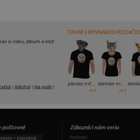
TOVAR S ROVNAKOU POTLAČO
av si rieku, dátum a vlož
pánske tričko
dámske tričko
ratká
|
Alkohol
|
Na vode
|
18 €
18 €
 poštovné
Zákazníci nám veria
hodnotí:
iesto + platobná