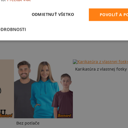
ODMIETNUŤ VŠETKO
POVOLIŤ A 
V presse
ODROBNOSTI
Karikatúra z vlastnej fotky
Bez potlače