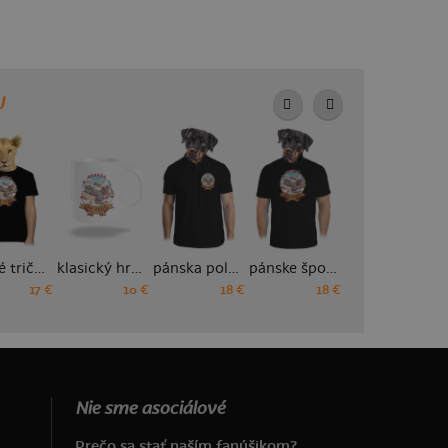
U
detské tričko
klasický hrnček
pánska polokošeľa
pánske športové tričko
dámske tričko prémium
17 €
10 €
18 €
18 €
19 €
Nie sme asociálové
Prečo sa stať naším fanúšikom?