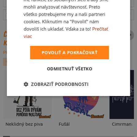
12.8.
mohli analyzovať návštevnosť. Preto
všetko potrebujeme my a naši partneri
Tabuľka veľkostí
: Akú vybrať?
rozmery
cookies. Kliknutím na "Povoliť" nám
dovolíš ich ukladať. Vďaka za to!
Prečítať
ĎALŠIE POTLAČE Z ROVNAKEJ
viac
KATEGÓRIE
POVOLIŤ A POKRAČOVAŤ
PREHĽADÁVAŤ VŠETKO:
GEEK
FILMY A SERIÁLY
PÁN PRSTEŇOV
ODMIETNUŤ VŠETKO
ZOBRAZIŤ PODROBNOSTI
Neklidný bez piva
Fušál