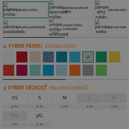
pánske športové
pánske tričko
pánske dlhý 
tričko
unisex tričko
pánska polokošeľa
pánske tielko
oversized
nové
2. VYBER FARBU
Zobraziť všetky
3.
VYBER VEĽKOSŤ
Ako vybrať veľkosť?
XS
S
M
L
XL
3+
ks
3+
ks
3+
ks
0
ks
0
ks
XXL
3XL
0
ks
3+
ks