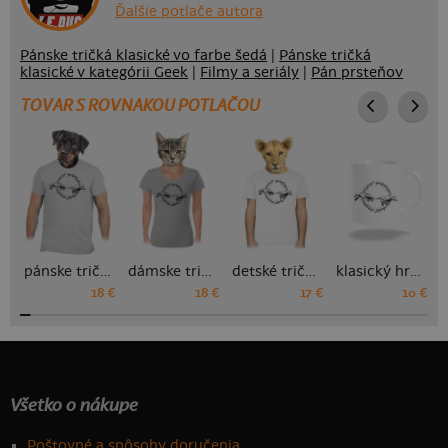
Ďalšie potlače autora
Pánske tričká klasické vo farbe šedá
|
Pánske tričká
klasické v kategórii Geek
|
Filmy a seriály
|
Pán prsteňov
TOVAR S ROVNAKOU POTLAČOU
pánske tričko
dámske tričko
detské tričko
klasický hrnček
18 €
18 €
17 €
10 €
Všetko o nákupe
Poštovné a spôsoby doručenia