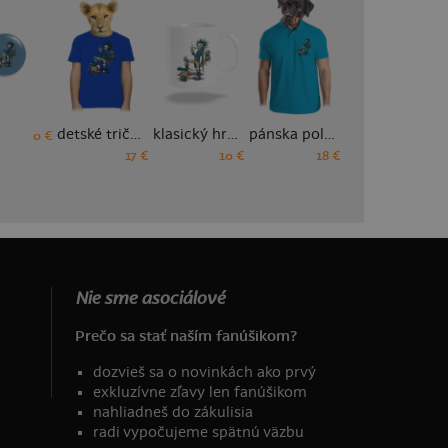
detské tričko
klasický hrnček
pánska polokošeľa
pánske športové tričko
0 €
17 €
10 €
18 €
18 €
Nie sme asociálové
Prečo sa stať naším fanúšikom?
dozvieš sa o novinkách ako prvý
exkluzívne zľavy len fanúšikom
nahliadneš do zákulisia
radi vypočujeme spätnú väzbu