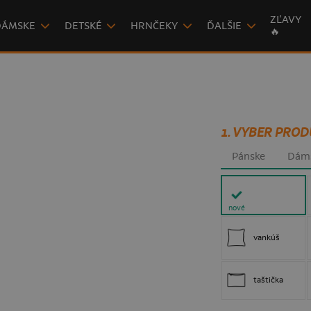
ZĽAVY
DÁMSKE
DETSKÉ
HRNČEKY
ĎALŠIE
🔥
1. VYBER PROD
Pánske
Dám
nové
vankúš
taštička