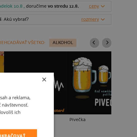
delok 10.8.,
doručíme
vo stredu 12.8.
ceny
í
: Akú vybrať?
rozmery
REHĽADÁVAŤ VŠETKO:
ALKOHOL
×
sah a reklama,
ť návštevnosť.
ovolíš ich
Beer help
Pivečka
Kl
POKRAČOVAŤ