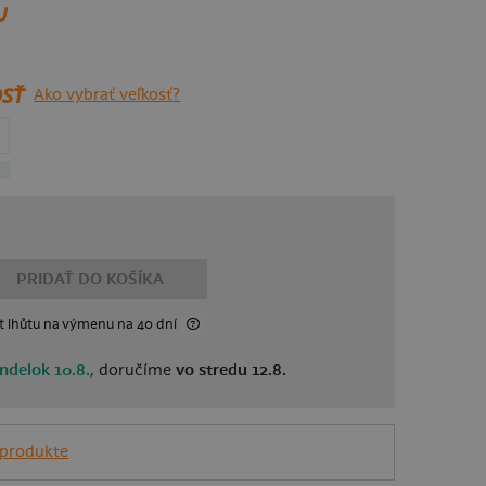
U
SŤ
Ako vybrať veľkosť?
PRIDAŤ DO KOŠÍKA
t lhůtu
na výmenu
na 40 dní
ndelok 10.8.,
doručíme
vo stredu 12.8.
 produkte