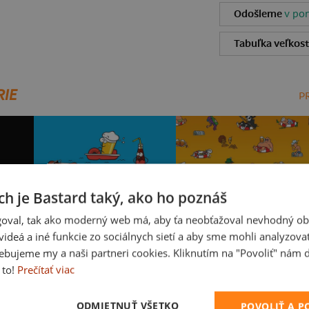
Odošleme
v pon
Tabuľka veľkost
RIE
P
ch je Bastard taký, ako ho poznáš
oval, tak ako moderný web má, aby ťa neobťažoval nevhodný ob
i videá a iné funkcie zo sociálnych sietí a aby sme mohli analyzova
ebujeme my a naši partneri cookies. Kliknutím na "Povoliť" nám d
 to!
Prečítať viac
Slovenské kupko
Plávam v pive
ODMIETNUŤ VŠETKO
POVOLIŤ A 