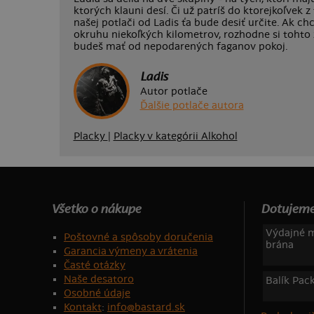
ktorých klauni desí. Či už patríš do ktorejkoľvek z
našej potlači od Ladis ťa bude desiť určite. Ak ch
okruhu niekoľkých kilometrov, rozhodne si tohto
budeš mať od nepodarených faganov pokoj.
Ladis
Autor potlače
Ďalšie potlače autora
Placky
|
Placky v kategórii Alkohol
Všetko o nákupe
Dotujeme
Výdajné m
Poštovné a spôsoby doručenia
brána
Garancia výmeny a vrátenia
Časté otázky
Naše desatoro
Balík Pac
Osobné údaje
Kontakt
:
info@bastard.sk