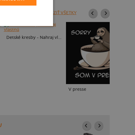
ZOBRAZIŤ VŠETKY
To
Detské kresby - Nahraj vlastnú
V presse
U