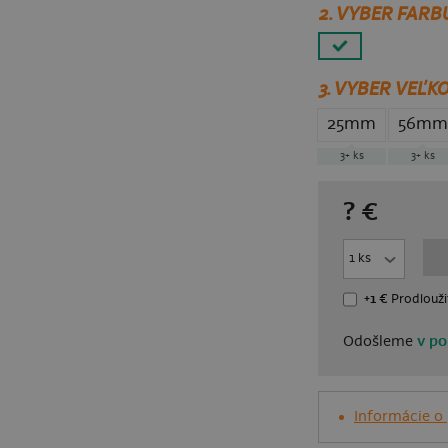
2. VYBER FARB
3.
VYBER VEĽKO
25mm
56mm
3+
ks
3+
ks
?
€
+1 €
Prodlouži
Odošleme
v po
Informácie o