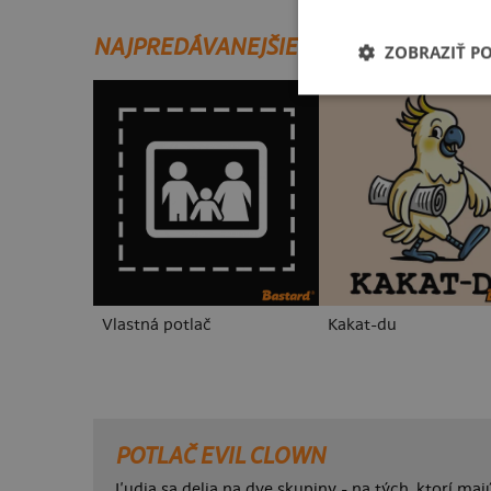
NAJPREDÁVANEJŠIE POTLAČE
ZOBRAZIŤ P
Vlastná potlač
Kakat-du
POTLAČ EVIL CLOWN
Ľudia sa delia na dve skupiny - na tých, ktorí majú