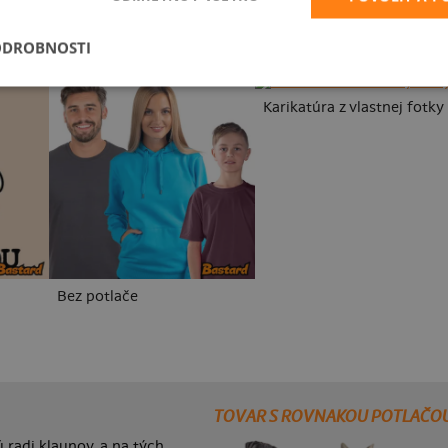
ODROBNOSTI
Karikatúra z vlastnej fotky
Bez potlače
TOVAR S ROVNAKOU POTLAČO
 radi klaunov, a na tých,