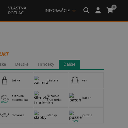
0
VLASTNÁ
INFORMÁCIE
POTLAČ
UKT
ske
Detské
Hrnčeky
Ďalšie
taška
zástera
vak
šiltovka
šiltovka
batoh
baseballka
truckerka
nové
ľadvinka
šľapky
puzzle
nové