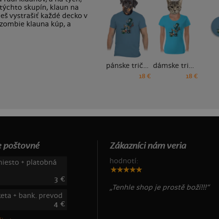
 týchto skupín, klaun na
ceš vystrašiť každé decko v
 zombie klauna kúp, a
pánske tričko
dámske tričko
18 €
18 €
 poštovné
Zákazníci nám veria
hodnotí:
iesto + platobná
3 €
„Tenhle shop je prostě boží!!!“
keta + bank. prevod
4 €