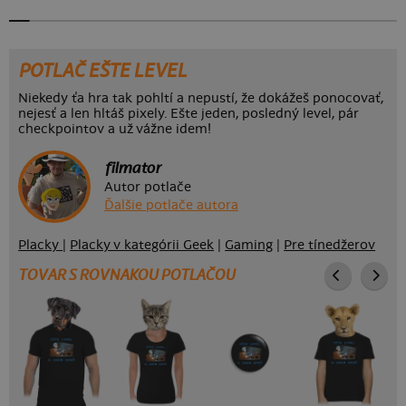
POTLAČ EŠTE LEVEL
Niekedy ťa hra tak pohltí a nepustí, že dokážeš ponocovať,
nejesť a len hltáš pixely. Ešte jeden, posledný level, pár
checkpointov a už vážne idem!
filmator
Autor potlače
Ďalšie potlače autora
Placky
|
Placky v kategórii Geek
|
Gaming
|
Pre tínedžerov
TOVAR S ROVNAKOU POTLAČOU