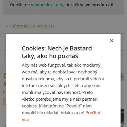
Odošleme
v pondelok 10.8.,
doručíme
vo stredu 12.8.
Informácie o produkte
×
Odošleme
v pondelok 10.8.,
doručíme
vo stredu
ceny
12.8.
Cookies: Nech je Bastard
taký, ako ho poznáš
Tabuľka veľkostí
: Akú vybrať?
rozmery
Aby náš web fungoval, tak ako moderný
web má, aby ťa neobťažoval nevhodný
ĎALŠIE POTLAČE Z ROVNAKEJ
obsah a reklama, aby sa ti prehrali videá a
KATEGÓRIE
iné funkcie zo sociálnych sietí a aby sme
mohli analyzovať návštevnosť. Preto
PREHĽADÁVAŤ VŠETKO:
všetko potrebujeme my a naši partneri
GEEK
GAMING
PRE TÍNEDŽEROV
cookies. Kliknutím na "Povoliť" nám
dovolíš ich ukladať. Vďaka za to!
Prečítať
viac