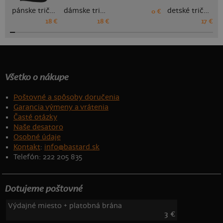
pánske tričko
dámske tričko
detské tričko
0 €
18 €
18 €
17 €
Všetko o nákupe
Poštovné a spôsoby doručenia
Garancia výmeny a vrátenia
Časté otázky
Naše desatoro
Osobné údaje
Kontakt
:
info@bastard.sk
Telefón: 222 205 835
Dotujeme poštovné
Výdajné miesto + platobná brána
3 €