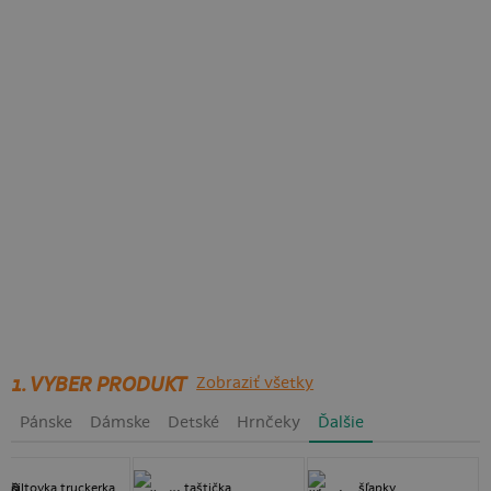
1. VYBER PRODUKT
Zobraziť všetky
Pánske
Dámske
Detské
Hrnčeky
Ďalšie
šiltovka truckerka
taštička
šľapky