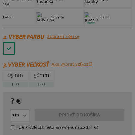
batoh
ľadvinka
puzzle
nové
2. VYBER FARBU
Zobraziť všetky
3.
VYBER VEĽKOSŤ
Ako vybrať veľkosť?
25mm
56mm
3+
ks
3+
ks
?
€
PRIDAŤ DO KOŠÍKA
+1 €
Prodloužit lhůtu
na výmenu
na 40 dní