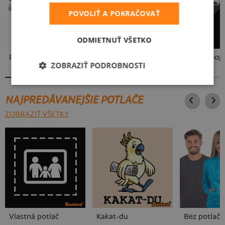
POVOLIŤ A POKRAČOVAŤ
ODMIETNUŤ VŠETKO
Fušál
Cimrman: Debil, blbeček
USB pripoje
ZOBRAZIŤ PODROBNOSTI
NAJPREDÁVANEJŠIE POTLAČE
ZOBRAZIŤ VŠETKY
Vlastná potlač
Kakat-du
Bez potlače