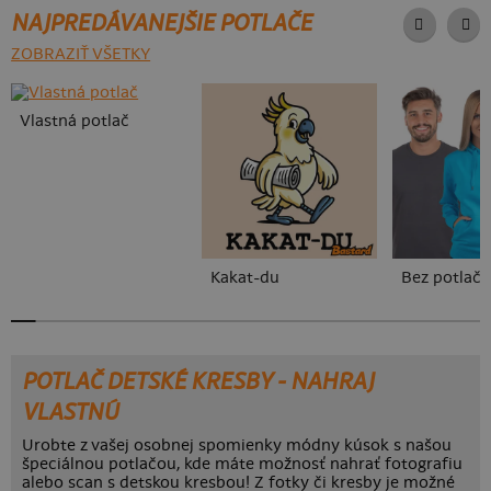
NAJPREDÁVANEJŠIE POTLAČE
ZOBRAZIŤ VŠETKY
Vlastná potlač
Kakat-du
Bez potlače
POTLAČ DETSKÉ KRESBY - NAHRAJ
VLASTNÚ
Urobte z vašej osobnej spomienky módny kúsok s našou
špeciálnou potlačou, kde máte možnosť nahrať fotografiu
alebo scan s detskou kresbou! Z fotky či kresby je možné