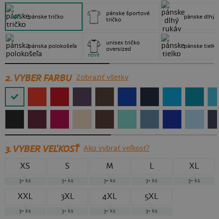
pánske športové
pánske tričko
pánske dlhý 
tričko
unisex tričko
pánska polokošeľa
pánske tielko
oversized
nové
2. VYBER FARBU
Zobraziť všetky
3.
VYBER VEĽKOSŤ
Ako vybrať veľkosť?
XS
S
M
L
XL
3+
ks
3+
ks
3+
ks
3+
ks
3+
ks
XXL
3XL
4XL
5XL
3+
ks
3+
ks
3+
ks
3+
ks