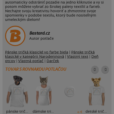
automaticky odstrániť pozadie na jedno kliknutie a vy si
potom môžete vybrať zo širokej palety textílií a farieb.
Nechajte svoju kreativitu hovoriť a zhmotnite svoje
spomienky v podobe textilu, ktorý bude nositeľným
umeleckým dielom!
Bastard.cz
Autor potlače
Pánske tričká klasické vo farbe biela
|
Pánske tričká
klasické v kategórii Narodeninová
|
Vlastný text
|
Deň
otcov
|
Vlastná potlač
|
Darček
TOVAR S ROVNAKOU POTLAČOU
pánske tričko
dámske tričko
detské tričko
0 €