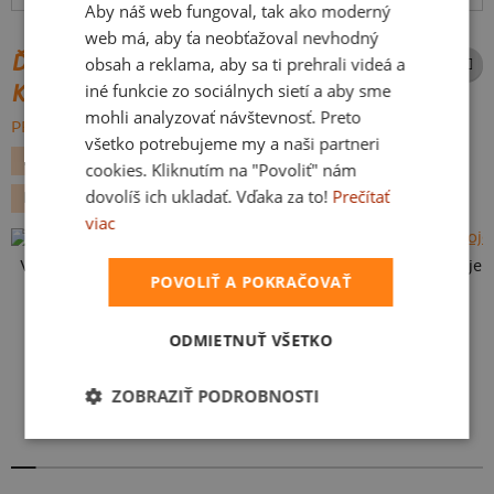
Aby náš web fungoval, tak ako moderný
web má, aby ťa neobťažoval nevhodný
ĎALŠIE POTLAČE Z ROVNAKEJ
obsah a reklama, aby sa ti prehrali videá a
iné funkcie zo sociálnych sietí a aby sme
KATEGÓRIE
mohli analyzovať návštevnosť. Preto
PREHĽADÁVAŤ VŠETKO:
všetko potrebujeme my a naši partneri
NARODENINOVÁ
VLASTNÝ TEXT
DEŇ MATIEK
cookies. Kliknutím na "Povoliť" nám
dovolíš ich ukladať. Vďaka za to!
Prečítať
DEŇ OTCOV
VLASTNÁ POTLAČ
DARČEK
viac
Vlastná potlač
To je moje 
POVOLIŤ A POKRAČOVAŤ
Karikatúra z vlastnej fotky
ODMIETNUŤ VŠETKO
ZOBRAZIŤ PODROBNOSTI