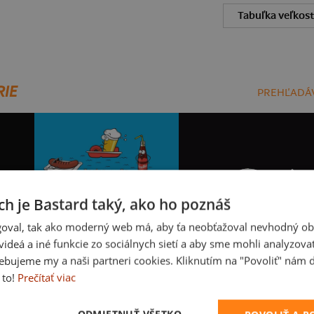
Tabuľka veľkost
RIE
PREHĽADÁV
ch je Bastard taký, ako ho poznáš
oval, tak ako moderný web má, aby ťa neobťažoval nevhodný ob
i videá a iné funkcie zo sociálnych sietí a aby sme mohli analyzova
ebujeme my a naši partneri cookies. Kliknutím na "Povoliť" nám d
Slovenské kupko
Beer help
 to!
Prečítať viac