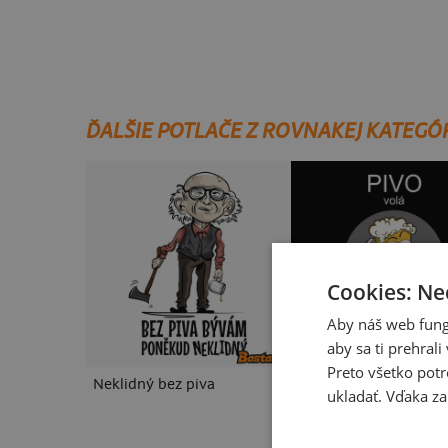
ĎALŠIE POTLAČE Z ROVNAKEJ KATEGÓ
Cookies: Ne
Aby náš web fung
aby sa ti prehral
Preto všetko potr
Neklidný bez piva
Pívo volá
ukladať. Vďaka za