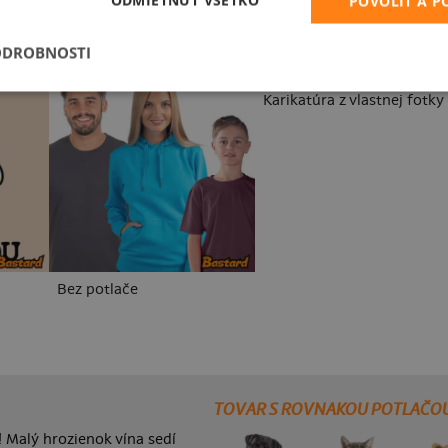
ODMIETNUŤ VŠETKO
POVOLIŤ A 
ODROBNOSTI
Karikatúra z vlastnej fotky
Bez potlače
TOVAR S ROVNAKOU POTLAČO
! Malý hrozienok vína sedí