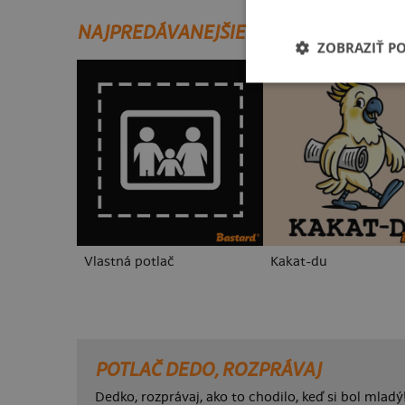
NAJPREDÁVANEJŠIE POTLAČE
ZOBRAZIŤ P
Vlastná potlač
Kakat-du
POTLAČ DEDO, ROZPRÁVAJ
Dedko, rozprávaj, ako to chodilo, keď si bol mladý