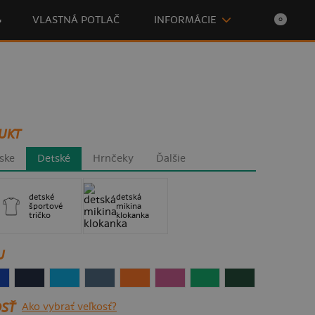

VLASTNÁ POTLAČ
INFORMÁCIE
0
UKT
ske
Detské
Hrnčeky
Ďalšie
detské
detská
športové
mikina
tričko
klokanka
U
SŤ
Ako vybrať veľkosť?