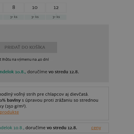
8
10
12
3+
ks
3+
ks
3+
ks
PRIDAŤ DO KOŠÍKA
t lhůtu
na výmenu
na 40 dní
ndelok 10.8.,
doručíme
vo stredu 12.8.
odlný voľný strih pre chlapcov aj dievčatá.
0% bavlny
s úpravou proti zrážaniu so strednou
y (150 g/m²).
 produkte
delok 10.8.,
doručíme
vo stredu 12.8.
ceny