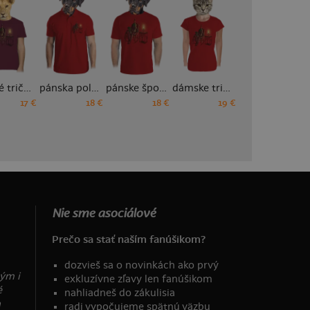
detské tričko
pánska polokošeľa
pánske športové tričko
dámske tričko prémium
dámske športové tričko
17 €
18 €
18 €
19 €
18 €
Nie sme asociálové
Prečo sa stať naším fanúšikom?
dozvieš sa o novinkách ako prvý
ým i
exkluzívne zľavy len fanúšikom
é
nahliadneš do zákulisia
a
radi vypočujeme spätnú väzbu