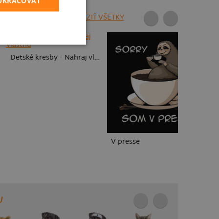
POKRAČOVAŤ
ZOBRAZIŤ VŠETKY
To
Detské kresby - Nahraj vlastnú
V presse
U