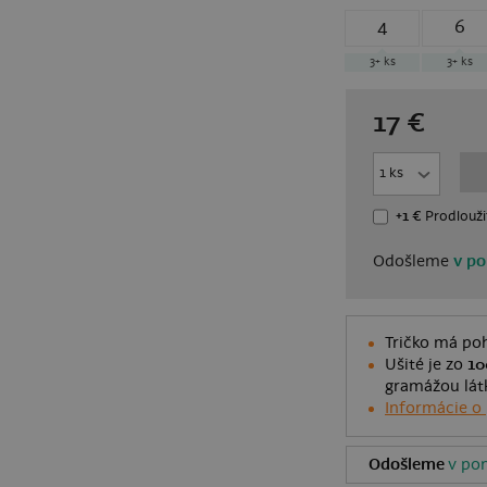
4
6
3+
ks
3+
ks
17
€
+1 €
Prodlouži
Odošleme
v po
Tričko má poh
Ušité je zo
10
gramážou látk
Informácie o
Odošleme
v pon