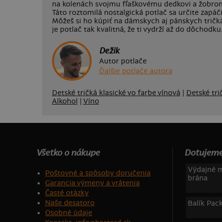
na kolenách svojmu fľaškovému dedkovi a žobron
Táto roztomilá nostalgická potlač sa určite zapáč
Môžeš si ho kúpiť na dámskych aj pánskych tričk
je potlač tak kvalitná, že ti vydrží až do dôchodku
Dežik
Autor potlače
Ďalšie potlače autora
Detské tričká klasické vo farbe vínová
|
Detské tri
Alkohol
|
Víno
Všetko o nákupe
Dotujeme
Výdajné m
Poštovné a spôsoby doručenia
brána
Garancia výmeny a vrátenia
Časté otázky
Naše desatoro
Balík Pac
Osobné údaje