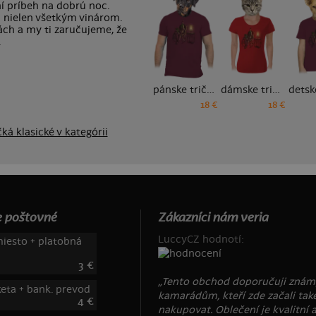
í príbeh na dobrú noc.
i nielen všetkým vinárom.
ách a my ti zaručujeme, že
.
pánske tričko
dámske tričko
18 €
18 €
čká klasické v kategórii
 poštovné
Zákazníci nám veria
LuccyCZ hodnotí:
iesto + platobná
3 €
„Tento obchod doporučuji znám
keta + bank. prevod
kamarádům, kteří zde začali tak
4 €
nakupovat. Oblečení je kvalitní 