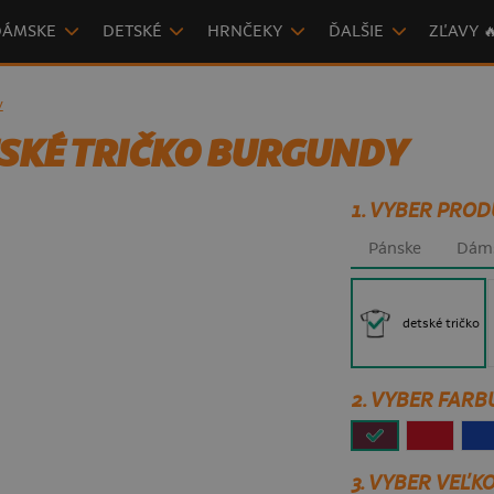
DÁMSKE
DETSKÉ
HRNČEKY
ĎALŠIE
ZĽAVY 
y
TSKÉ TRIČKO BURGUNDY
1. VYBER PROD
Pánske
Dám
detské tričko
2. VYBER FARB
3.
VYBER VEĽKO