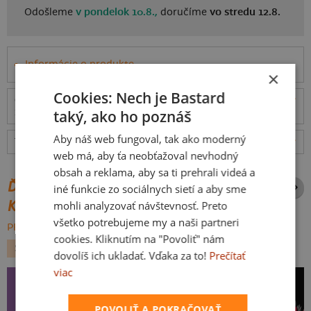
Odošleme
v pondelok 10.8.,
doručíme
vo stredu 12.8.
Informácie o produkte
×
Cookies: Nech je Bastard
Odošleme
v pondelok 10.8.,
doručíme
vo stredu
ceny
12.8.
taký, ako ho poznáš
Aby náš web fungoval, tak ako moderný
Tabuľka veľkostí
: Akú vybrať?
rozmery
web má, aby ťa neobťažoval nevhodný
obsah a reklama, aby sa ti prehrali videá a
ĎALŠIE POTLAČE Z ROVNAKEJ
iné funkcie zo sociálnych sietí a aby sme
KATEGÓRIE
mohli analyzovať návštevnosť. Preto
všetko potrebujeme my a naši partneri
PREHĽADÁVAŤ VŠETKO:
cookies. Kliknutím na "Povoliť" nám
ŠPORT
HOKEJ
dovolíš ich ukladať. Vďaka za to!
Prečítať
viac
POVOLIŤ A POKRAČOVAŤ