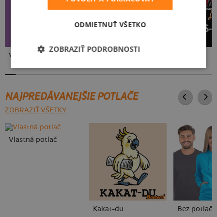
ODMIETNUŤ VŠETKO
ZOBRAZIŤ PODROBNOSTI
Vo forme
Klikař
Kos-tým
NAJPREDÁVANEJŠIE POTLAČE
ZOBRAZIŤ VŠETKY
Vlastná potlač
Kakat-du
Bez potlače