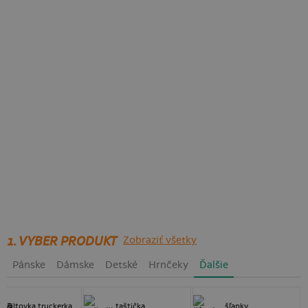
1. VYBER PRODUKT
Zobraziť všetky
Pánske
Dámske
Detské
Hrnčeky
Ďalšie
šiltovka truckerka
taštička
šľapky