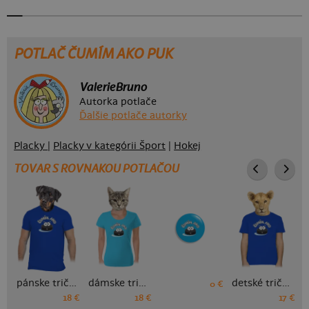
POTLAČ ČUMÍM AKO PUK
ValerieBruno
Autorka potlače
Ďalšie potlače autorky
Placky
|
Placky v kategórii Šport
|
Hokej
TOVAR S ROVNAKOU POTLAČOU
pánske tričko
dámske tričko
detské tričko
0 €
18 €
18 €
17 €