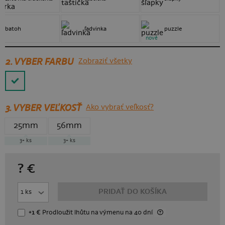
batoh
ľadvinka
puzzle
nové
2. VYBER FARBU
Zobraziť všetky
3.
VYBER VEĽKOSŤ
Ako vybrať veľkosť?
25mm
56mm
3+
ks
3+
ks
?
€
PRIDAŤ DO KOŠÍKA
+1 €
Prodloužit lhůtu
na výmenu
na 40 dní