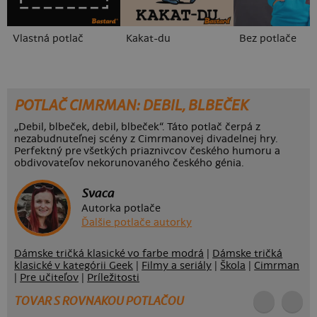
Vlastná potlač
Kakat-du
Bez potlače
POTLAČ CIMRMAN: DEBIL, BLBEČEK
„Debil, blbeček, debil, blbeček“. Táto potlač čerpá z
nezabudnuteľnej scény z Cimrmanovej divadelnej hry.
Perfektný pre všetkých priaznivcov českého humoru a
obdivovateľov nekorunovaného českého génia.
Svaca
Autorka potlače
Ďalšie potlače autorky
Dámske tričká klasické vo farbe modrá
|
Dámske tričká
klasické v kategórii Geek
|
Filmy a seriály
|
Škola
|
Cimrman
|
Pre učiteľov
|
Príležitosti
TOVAR S ROVNAKOU POTLAČOU