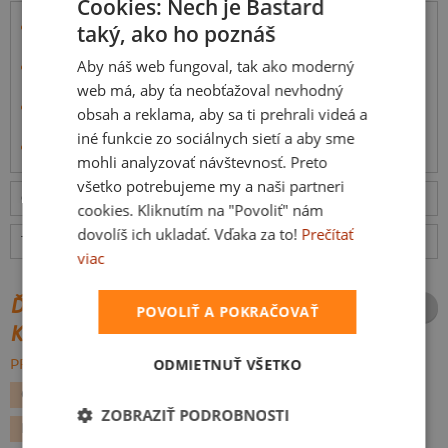
Cookies: Nech je Bastard
Látka je zo
100% bavlny s vyššou gramážou
(180 g/m²)
taký, ako ho poznáš
so silikónovou úpravou pre hladší pocit.
Aby náš web fungoval, tak ako moderný
Tričko má
hlbší okrúhly výstrih
, kratšie rukávy,
vypasovaný a predĺžený strih.
web má, aby ťa neobťažoval nevhodný
Simona vo videu má veľkosť S, je 168 cm vysoká a váži
obsah a reklama, aby sa ti prehrali videá a
48 kg
iné funkcie zo sociálnych sietí a aby sme
Informácie o produkte
mohli analyzovať návštevnosť. Preto
všetko potrebujeme my a naši partneri
Odošleme
v pondelok 10.8.,
doručíme
vo stredu 12.8.
ceny
cookies. Kliknutím na "Povoliť" nám
dovolíš ich ukladať. Vďaka za to!
Prečítať
Tabuľka veľkostí
: Akú vybrať?
rozmery
viac
ĎALŠIE POTLAČE Z ROVNAKEJ
POVOLIŤ A POKRAČOVAŤ
KATEGÓRIE
ODMIETNUŤ VŠETKO
PREHĽADÁVAŤ VŠETKO:
GEEK
FILMY A SERIÁLY
ŠKOLA
CIMRMAN
ZOBRAZIŤ PODROBNOSTI
PRE UČITEĽOV
PRÍLEŽITOSTI