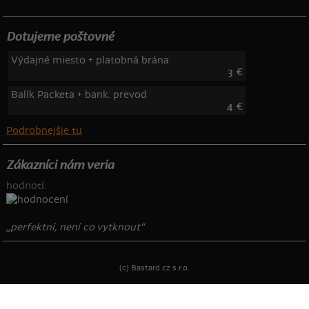
Dotujeme poštovné
Výdajné miesto + platobná brána
3 €
Balík Packeta + bank. prevod
4 €
Podrobnejšie tu
Zákazníci nám veria
hodnotí:
„perfektní, není co vytknout“
(c) Bastard.cz s.r.o.