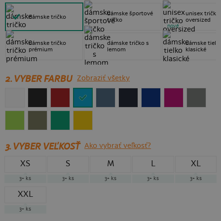
dámske športové
unisex tričko
dámske tričko
tričko
oversized
nové
dámske tričko
dámske tričko s
dámske tielk
prémium
lemom
klasické
2. VYBER FARBU
Zobraziť všetky
3.
VYBER VEĽKOSŤ
Ako vybrať veľkosť?
XS
S
M
L
XL
3+
ks
3+
ks
3+
ks
3+
ks
3+
ks
XXL
3+
ks