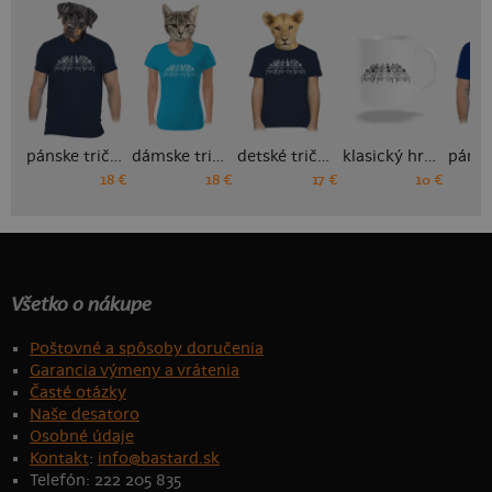
pánske tričko
dámske tričko
detské tričko
klasický hrnček
18 €
18 €
17 €
10 €
Všetko o nákupe
Poštovné a spôsoby doručenia
Garancia výmeny a vrátenia
Časté otázky
Naše desatoro
Osobné údaje
Kontakt
:
info@bastard.sk
Telefón: 222 205 835