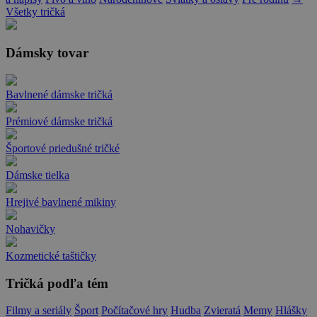
Všetky tričká
Dámsky tovar
Bavlnené dámske tričká
Prémiové dámske tričká
Športové priedušné tričké
Dámske tielka
Hrejivé bavlnené mikiny
Nohavičky
Kozmetické taštičky
Tričká podľa tém
Filmy a seriály
Šport
Počítačové hry
Hudba
Zvieratá
Memy
Hlášky