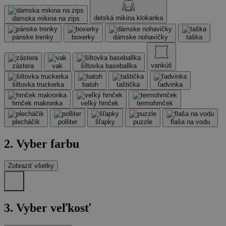
detská mikina klokanka
dámska mikina na zips
pánske trenky
boxerky
dámske nohavičky
taška
vankúš
zástera
vak
šiltovka baseballka
šiltovka truckerka
batoh
taštička
ľadvinka
hrnček makronka
veľký hrnček
termohrnček
plecháčik
polliter
šľapky
puzzle
flaša na vodu
2. Vyber farbu
Zobraziť všetky
3.
Vyber veľkosť