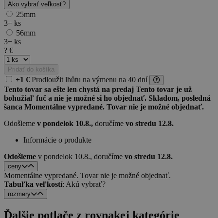
Ako vybrať veľkosť?
25mm
3+
ks
56mm
3+
ks
?
€
Pridať do košíka
+1 €
Prodloužit lhůtu
na výmenu
na 40 dní
Tento tovar sa ešte len chystá na predaj
Tento tovar je už
bohužiaľ fuč a nie je možné si ho objednať.
Skladom, posledná
šanca
Momentálne vypredané. Tovar nie je možné objednať.
Odošleme
v pondelok 10.8.,
doručíme
vo stredu 12.8.
Informácie o produkte
Odošleme
v pondelok 10.8.,
doručíme
vo stredu 12.8.
ceny
Momentálne vypredané. Tovar nie je možné objednať.
Tabuľka veľkostí
: Akú vybrať?
rozmery
Ďalšie potlače z rovnakej kategórie