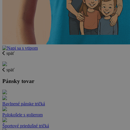
späť
späť
Pánsky tovar
Bavlnené pánske tričká
Polokošele s golierom
Športové priedušné tričká