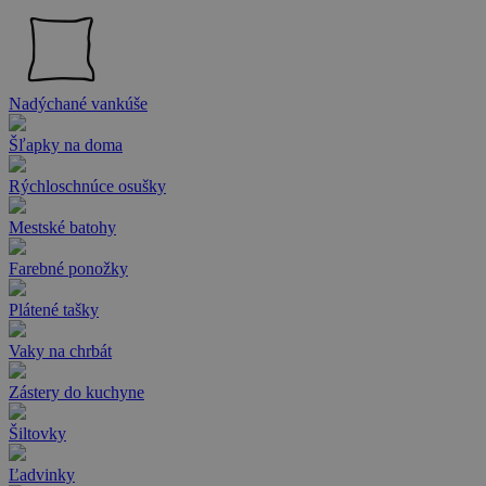
Nadýchané vankúše
Šľapky na doma
Rýchloschnúce osušky
Mestské batohy
Farebné ponožky
Plátené tašky
Vaky na chrbát
Zástery do kuchyne
Šiltovky
Ľadvinky