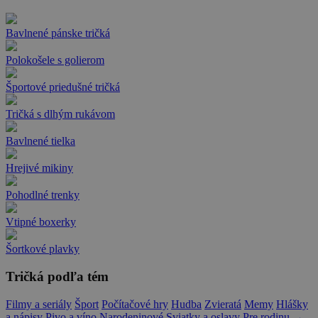
Bavlnené pánske tričká
Polokošele s golierom
Športové priedušné tričká
Tričká s dlhým rukávom
Bavlnené tielka
Hrejivé mikiny
Pohodlné trenky
Vtipné boxerky
Šortkové plavky
Tričká podľa tém
Filmy a seriály
Šport
Počítačové hry
Hudba
Zvieratá
Memy
Hlášky
a nápisy
Pivo a víno
Narodeninové
Sviatky a oslavy
Pre rodinu
→