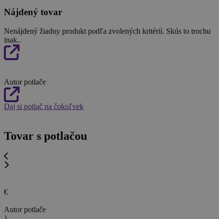
Nájdený tovar
Nenájdený žiadny produkt podľa zvolených kritérií. Skús to trochu
inak..
Autor potlače
Daj si potlač na čokoľvek
Tovar s potlačou
€
Autor potlače
}