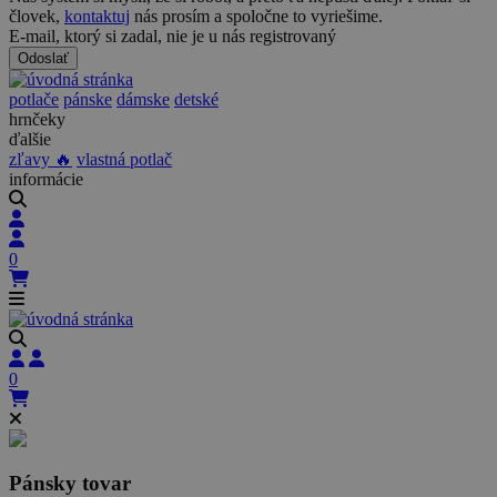
človek,
kontaktuj
nás prosím a spoločne to vyriešime.
E-mail, ktorý si zadal, nie je u nás registrovaný
Odoslať
potlače
pánske
dámske
detské
hrnčeky
ďalšie
zľavy 🔥
vlastná potlač
informácie
0
0
Pánsky tovar