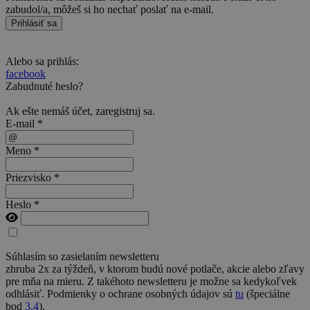
zabudol/a, môžeš si ho nechať poslať na e-mail.
Prihlásiť sa
Alebo sa prihlás:
facebook
Zabudnuté heslo?
Ak ešte nemáš účet,
zaregistruj sa
.
E-mail *
Meno *
Priezvisko *
Heslo *
Súhlasím so zasielaním newsletteru
zhruba 2x za týždeň, v ktorom budú nové potlače, akcie alebo zľavy
pre mňa na mieru. Z takéhoto newsletteru je možne sa kedykoľvek
odhlásiť. Podmienky o ochrane osobných údajov sú
tu
(špeciálne
bod
3.4
).