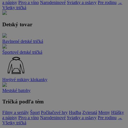
a nápisy
Pivo a víno
Narodeninové
Sviatky a oslavy
Pre rodinu
→
Všetky tričká
Detský tovar
Bavlnené detské tričká
Športové detské tričká
Hrejivé mikiny klokanky
Mestské batohy
Tričká podľa tém
Filmy a seriály
Šport
Počítačové hry
Hudba
Zvieratá
Memy
Hlášky
a nápisy
Pivo a víno
Narodeninové
Sviatky a oslavy
Pre rodinu
→
Všetky tričká