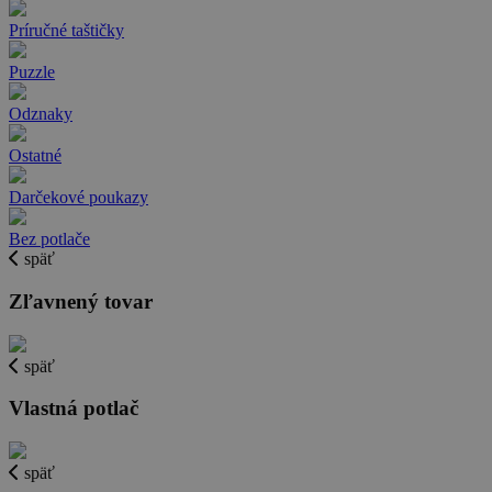
Príručné taštičky
Puzzle
Odznaky
Ostatné
Darčekové poukazy
Bez potlače
späť
Zľavnený tovar
späť
Vlastná potlač
späť