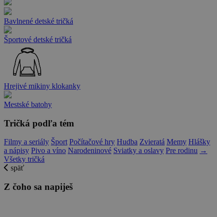
Bavlnené detské tričká
Športové detské tričká
Hrejivé mikiny klokanky
Mestské batohy
Tričká podľa tém
Filmy a seriály
Šport
Počítačové hry
Hudba
Zvieratá
Memy
Hlášky
a nápisy
Pivo a víno
Narodeninové
Sviatky a oslavy
Pre rodinu
→
Všetky tričká
späť
Z čoho sa napiješ