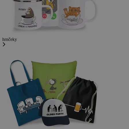
hrnčeky