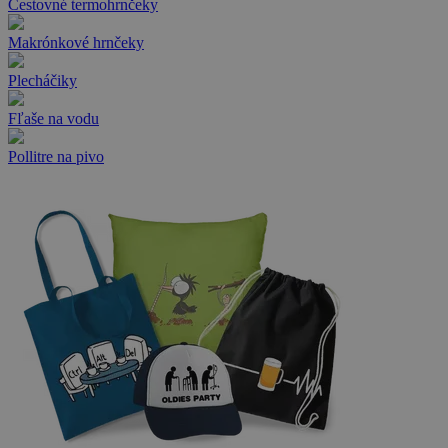
Cestovné termohrnčeky
Makrónkové hrnčeky
Plecháčiky
Fľaše na vodu
Pollitre na pivo