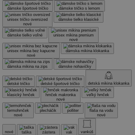
dámske športové tričko
dámske tričko s lemom
unisex tričko oversized
dámske tielko klasické
nové
dámske tielko voľné
unisex mikina premium
nové
unisex mikina bez kapucne
dámska mikina klokanka
nové
dámska mikina na zips
dámske nohavičky
detská mikina klokanka
detské tričko
detské športové tričko
klasický hrnček
hrnček makronka
veľký hrnček
nové
termohrnček
plecháčik
polliter
flaša na vodu
nové
nové
nové
vankúš
taška
zástera
vak