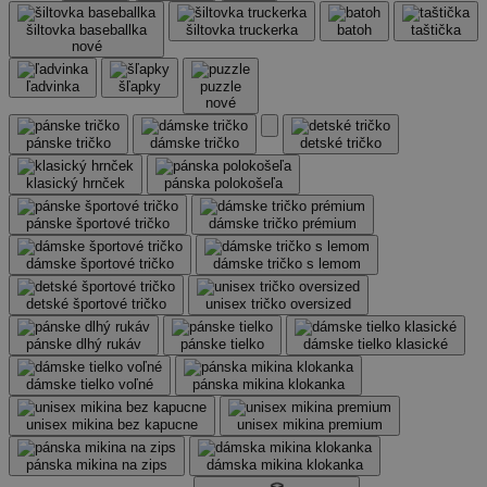
šiltovka baseballka
šiltovka truckerka
batoh
taštička
nové
ľadvinka
šľapky
puzzle
nové
pánske tričko
dámske tričko
detské tričko
klasický hrnček
pánska polokošeľa
pánske športové tričko
dámske tričko prémium
dámske športové tričko
dámske tričko s lemom
detské športové tričko
unisex tričko oversized
pánske dlhý rukáv
pánske tielko
dámske tielko klasické
dámske tielko voľné
pánska mikina klokanka
unisex mikina bez kapucne
unisex mikina premium
pánska mikina na zips
dámska mikina klokanka