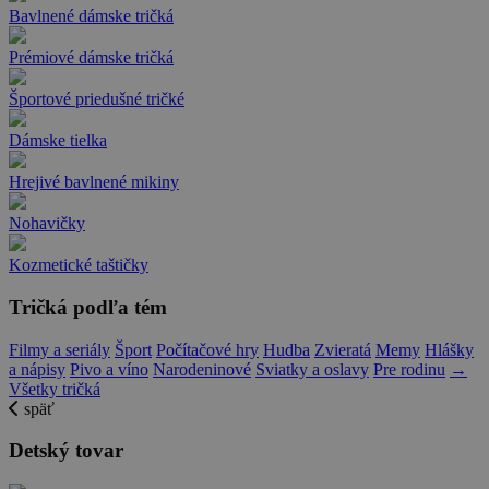
Bavlnené dámske tričká
Prémiové dámske tričká
Športové priedušné tričké
Dámske tielka
Hrejivé bavlnené mikiny
Nohavičky
Kozmetické taštičky
Tričká podľa tém
Filmy a seriály
Šport
Počítačové hry
Hudba
Zvieratá
Memy
Hlášky
a nápisy
Pivo a víno
Narodeninové
Sviatky a oslavy
Pre rodinu
→
Všetky tričká
späť
Detský tovar