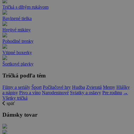
Tričká s dlhým rukávom
Bavlnené tielka
Hrejivé mikiny
Pohodlné trenky
Vtipné boxerky
Šortkové plavky
Tričká podľa tém
Filmy a seriály
Šport
Počítačové hry
Hudba
Zvieratá
Memy
Hlášky
a nápisy
Pivo a víno
Narodeninové
Sviatky a oslavy
Pre rodinu
→
Všetky tričká
späť
Dámsky tovar