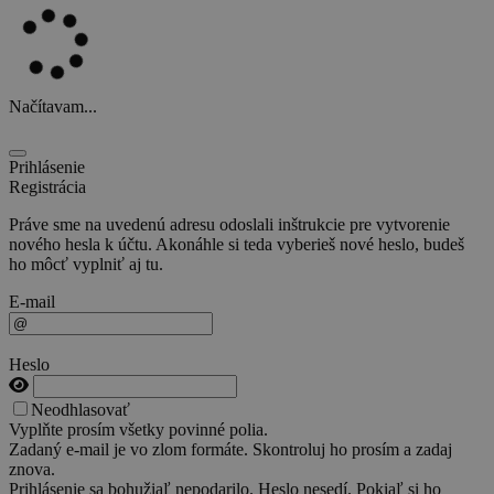
Načítavam...
Prihlásenie
Registrácia
Práve sme na uvedenú adresu odoslali inštrukcie pre vytvorenie
nového hesla k účtu. Akonáhle si teda vyberieš nové heslo, budeš
ho môcť vyplniť aj tu.
E-mail
Heslo
Neodhlasovať
Vyplňte prosím všetky povinné polia.
Zadaný e-mail je vo zlom formáte. Skontroluj ho prosím a zadaj
znova.
Prihlásenie sa bohužiaľ nepodarilo. Heslo nesedí. Pokiaľ si ho