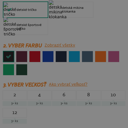
detská mikina
detské tričko
klokanka
detské športové
tričko
2. VYBER FARBU
Zobraziť všetky
3.
VYBER VEĽKOSŤ
Ako vybrať veľkosť?
2
4
6
8
10
3+
ks
3+
ks
3+
ks
3+
ks
3+
ks
12
3+
ks