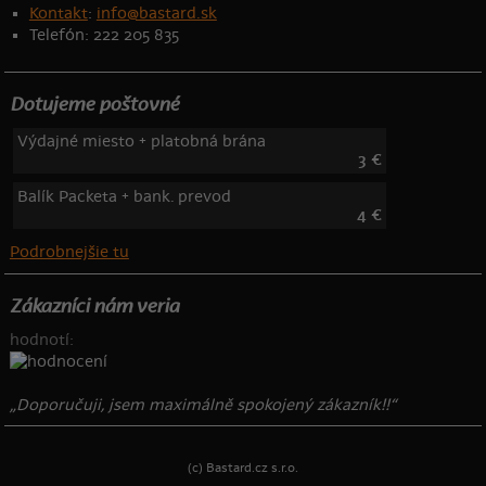
Kontakt
:
info@bastard.sk
Telefón: 222 205 835
Dotujeme poštovné
Výdajné miesto + platobná brána
3 €
Balík Packeta + bank. prevod
4 €
Podrobnejšie tu
Zákazníci nám veria
hodnotí:
„Doporučuji, jsem maximálně spokojený zákazník!!“
(c) Bastard.cz s.r.o.