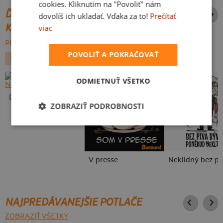
cookies. Kliknutím na "Povoliť" nám
ĎALŠIE POTLAČE Z ROVNAKEJ
dovolíš ich ukladať. Vďaka za to!
Prečítať
KATEGÓRIE
viac
PREHĽADÁVAŤ VŠETKO:
POVOLIŤ A POKRAČOVAŤ
FILMY A SERIÁLY
JEDLO
NARODENINOVÁ
ODMIETNUŤ VŠETKO
Detské kresby - Nahraj vlastnú
ZOBRAZIŤ PODROBNOSTI
V presse
Neklidný bez pi
NAJPREDÁVANEJŠIE POTLAČE
ZOBRAZIŤ VŠETKY