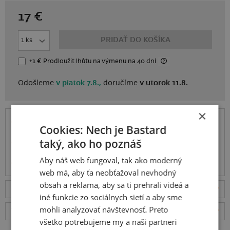
17
€
PRIDAŤ DO KOŠÍKA
+1 €
Prodloužit lhůtu
na výmenu
na 40 dní
Odošleme
v piatok 7.8.,
doručíme
v utorok 11.8.
×
Tričko má pohodlný voľný strih pre chlapcov aj
Cookies: Nech je Bastard
dievčatá.
taký, ako ho poznáš
Ušité je zo
100% bavlny
s úpravou proti zrážaniu so
strednou gramážou látky (150 g/m²).
Aby náš web fungoval, tak ako moderný
Informácie o produkte
web má, aby ťa neobťažoval nevhodný
obsah a reklama, aby sa ti prehrali videá a
Odošleme
v piatok 7.8.,
doručíme
v utorok 11.8.
ceny
iné funkcie zo sociálnych sietí a aby sme
mohli analyzovať návštevnosť. Preto
Tabuľka veľkostí
: Akú vybrať?
rozmery
všetko potrebujeme my a naši partneri