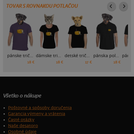
TOVAR S ROVNAKOU POTLAČOU
pánske tričko
dámske tričko
detské tričko
pánska polokošeľa
18 €
18 €
17 €
18 €
Všetko o nákupe
Poštovné a spôsoby doručenia
Garancia výmeny a vrátenia
Časté otázky
Naše desatoro
Osobné údaje