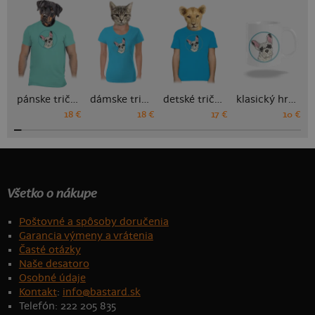
pánske tričko
dámske tričko
detské tričko
klasický hrnček
18 €
18 €
17 €
10 €
Všetko o nákupe
Poštovné a spôsoby doručenia
Garancia výmeny a vrátenia
Časté otázky
Naše desatoro
Osobné údaje
Kontakt
:
info@bastard.sk
Telefón: 222 205 835