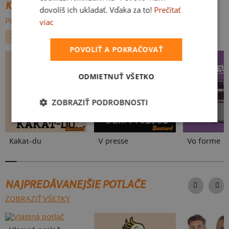
KATEGÓRIE
dovolíš ich ukladať. Vďaka za to!
Prečítať
viac
PREHĽADÁVAŤ VŠETKO:
ZVIERATKÁ
PSY
POVOLIŤ A POKRAČOVAŤ
ODMIETNUŤ VŠETKO
ZOBRAZIŤ PODROBNOSTI
Kakat-du
V presse
Vo forme
NAJPREDÁVANEJŠIE POTLAČE
ZOBRAZIŤ VŠETKY