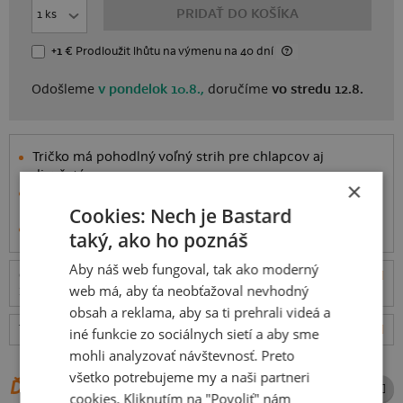
PRIDAŤ DO KOŠÍKA
+1 €
Prodloužit lhůtu
na výmenu
na 40 dní
Odošleme
v pondelok 10.8.,
doručíme
vo stredu 12.8.
Tričko má pohodlný voľný strih pre chlapcov aj
dievčatá.
×
Ušité je zo
100% bavlny
s úpravou proti zrážaniu so
Cookies: Nech je Bastard
strednou gramážou látky (150 g/m²).
Informácie o produkte
taký, ako ho poznáš
Aby náš web fungoval, tak ako moderný
Odošleme
v pondelok 10.8.,
doručíme
vo stredu
ceny
web má, aby ťa neobťažoval nevhodný
12.8.
obsah a reklama, aby sa ti prehrali videá a
Tabuľka veľkostí
: Akú vybrať?
rozmery
iné funkcie zo sociálnych sietí a aby sme
mohli analyzovať návštevnosť. Preto
všetko potrebujeme my a naši partneri
ĎALŠIE POTLAČE Z ROVNAKEJ
cookies. Kliknutím na "Povoliť" nám