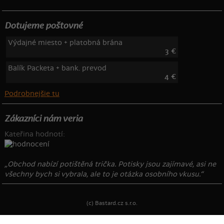
Dotujeme poštovné
Výdajné miesto + platobná brána
3 €
Balík Packeta + bank. prevod
4 €
Podrobnejšie tu
Zákazníci nám veria
Kateřina hodnotí:
„Obchod nabízí potištěná trička. Potisky jsou zajímavé, asi ne
všechny bych si vybrala, ale to je otázka osobního vkusu.“
(c) Bastard.cz s.r.o.