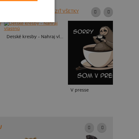
ZOBRAZIŤ VŠETKY
Detské kresby - Nahraj vlastnú
V presse
To
U