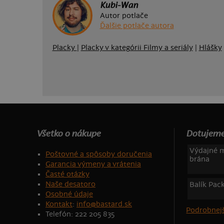
Kubi-Wan
Autor potlače
Ďalšie potlače autora
Placky
|
Placky v kategórii Filmy a seriály
|
Hlášky
Všetko o nákupe
Dotujeme
Výdajné m
Poštovné a spôsoby doručenia
brána
Garancia výmeny a vrátenia
Časté otázky
Naše desatoro
Balík Pac
Osobné údaje
Kontakt
:
info@bastard.sk
Podrobnejš
Telefón: 222 205 835