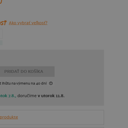
U
SŤ
Ako vybrať veľkosť?
PRIDAŤ DO KOŠÍKA
t lhůtu
na výmenu
na 40 dní
atok 7.8.,
doručíme
v utorok 11.8.
 produkte