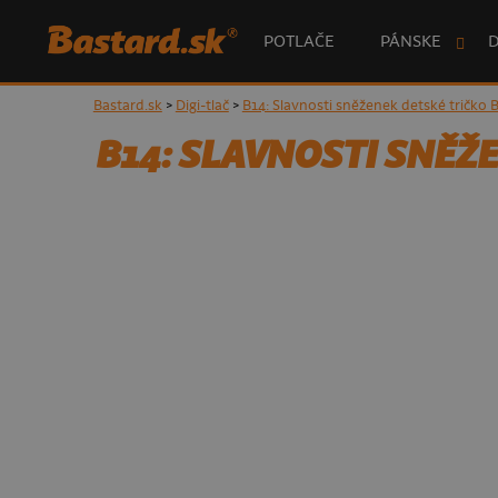
POTLAČE
PÁNSKE
Bastard.sk
>
Digi-tlač
>
B14: Slavnosti sněženek detské tričko 
B14: SLAVNOSTI SNĚŽ