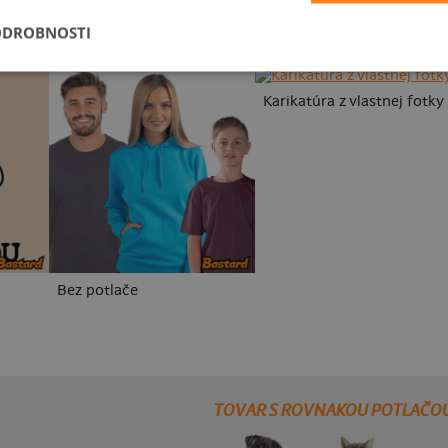
ODROBNOSTI
Karikatúra z vlastnej fotky
Bez potlače
TOVAR S ROVNAKOU POTLAČO