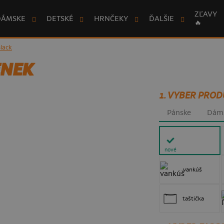
ZĽAVY
DÁMSKE
DETSKÉ
HRNČEKY
ĎALŠIE
🔥
Black
ENEK
1. VYBER PROD
Pánske
Dám
nové
vankúš
taštička