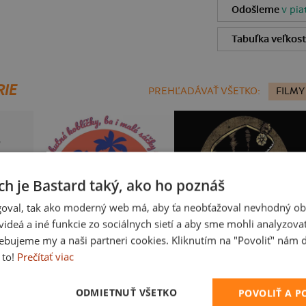
Odošleme
v pia
Tabuľka veľkost
RIE
PREHĽADÁVAŤ VŠETKO:
FILMY
ch je Bastard taký, ako ho poznáš
oval, tak ako moderný web má, aby ťa neobťažoval nevhodný ob
i videá a iné funkcie zo sociálnych sietí a aby sme mohli analyzova
ebujeme my a naši partneri cookies. Kliknutím na "Povoliť" nám d
 to!
Prečítať viac
Fušál
B14: S čerty nejsou žerty
ODMIETNUŤ VŠETKO
POVOLIŤ A 