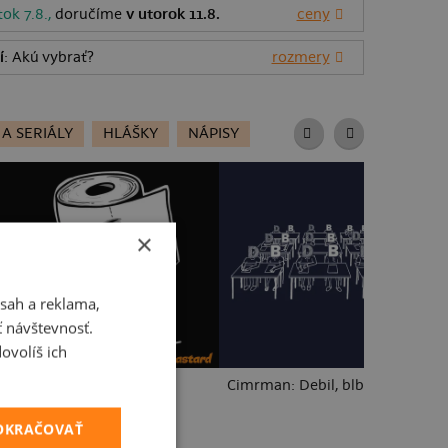
tok 7.8.,
doručíme
v utorok 11.8.
ceny
í
: Akú vybrať?
rozmery
 A SERIÁLY
HLÁŠKY
NÁPISY
×
sah a reklama,
ť návštevnosť.
ovolíš ich
Prdel
Cimrman: Debil, blbeček
Ra
POKRAČOVAŤ