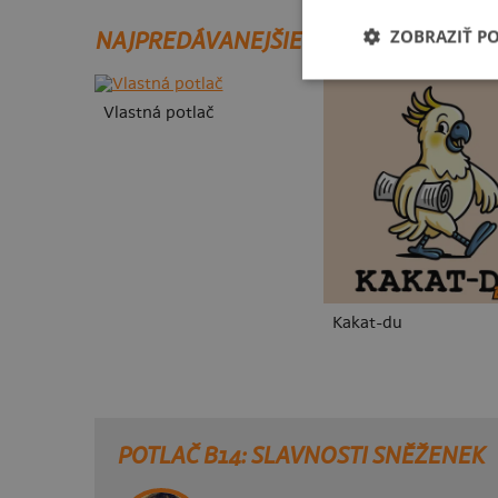
ZOBRAZIŤ P
NAJPREDÁVANEJŠIE POTLAČE
Vlastná potlač
Kakat-du
POTLAČ B14: SLAVNOSTI SNĚŽENEK