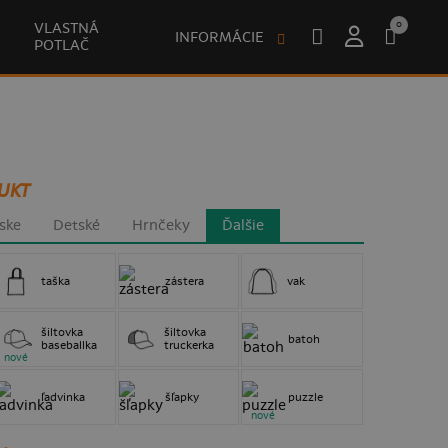
0
VLASTNÁ
INFORMÁCIE
POTLAČ
UKT
ske
Detské
Hrnčeky
Ďalšie
taška
zástera
vak
šiltovka
šiltovka
batoh
baseballka
truckerka
nové
ľadvinka
šľapky
puzzle
nové