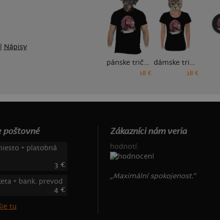
|
Nápisy
pánske tričko
dámske tričko
18 €
18 €
 poštovné
Zákazníci nám veria
hodnotí:
iesto + platobná
3 €
„Maximální spokojenost.“
keta + bank. prevod
4 €
ie tu