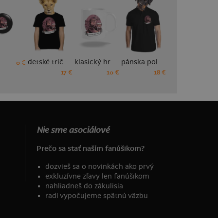
detské tričko
klasický hrnček
pánska polokošeľa
pánske športové tričko
0 €
17 €
10 €
18 €
18 €
Nie sme asociálové
Prečo sa stať naším fanúšikom?
dozvieš sa o novinkách ako prvý
exkluzívne zľavy len fanúšikom
nahliadneš do zákulisia
radi vypočujeme spätnú väzbu