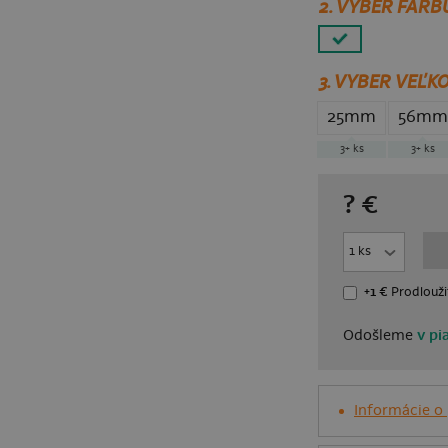
2. VYBER FARB
3.
VYBER VEĽKO
25mm
56mm
3+
ks
3+
ks
?
€
+1 €
Prodlouži
Odošleme
v pi
Informácie o