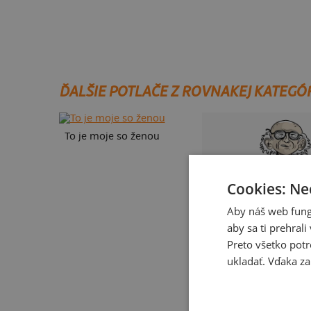
ĎALŠIE POTLAČE Z ROVNAKEJ KATEGÓ
To je moje so ženou
Cookies: Ne
Aby náš web fung
aby sa ti prehral
Preto všetko potr
ukladať. Vďaka za
Neklidný bez piva