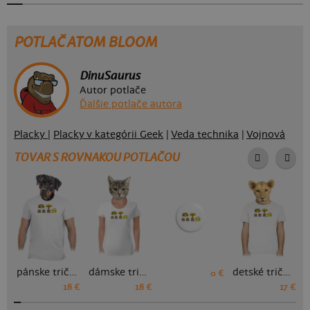
POTLAČ ATOM BLOOM
DinuSaurus
Autor potlače
Ďalšie potlače autora
Placky
|
Placky v kategórii Geek
|
Veda technika
|
Vojnová
TOVAR S ROVNAKOU POTLAČOU
pánske tričko
dámske tričko
detské tričko
0 €
18 €
18 €
17 €