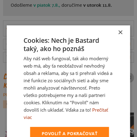
Odošleme
v piatok 7.8.,
doručíme
v utorok 11.8.
Informácie o produkte
×
Cookies: Nech je Bastard
Odošleme
v piatok 7.8.,
doručíme
v utorok 11.8.
ceny
taký, ako ho poznáš
Tabuľka veľkostí
: Akú vybrať?
rozmery
Aby náš web fungoval, tak ako moderný
web má, aby ťa neobťažoval nevhodný
obsah a reklama, aby sa ti prehrali videá a
ĎALŠIE POTLAČE Z ROVNAKEJ
iné funkcie zo sociálnych sietí a aby sme
KATEGÓRIE
mohli analyzovať návštevnosť. Preto
všetko potrebujeme my a naši partneri
PREHĽADÁVAŤ VŠETKO:
cookies. Kliknutím na "Povoliť" nám
GEEK
VEDA TECHNIKA
VOJNOVÁ
dovolíš ich ukladať. Vďaka za to!
Prečítať
viac
POVOLIŤ A POKRAČOVAŤ