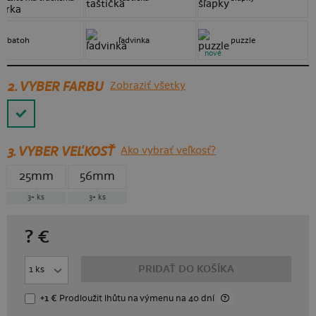
batoh
ľadvinka
puzzle
nové
2. VYBER FARBU
Zobraziť všetky
3.
VYBER VEĽKOSŤ
Ako vybrať veľkosť?
25mm
56mm
3+
ks
3+
ks
?
€
PRIDAŤ DO KOŠÍKA
+1 €
Prodloužit lhůtu
na výmenu
na 40 dní