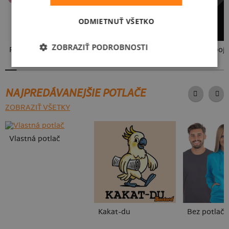
ODMIETNUŤ VŠETKO
ZOBRAZIŤ PODROBNOSTI
Fušál
Cimrman: Debil, blbeček
USB pripoje
NAJPREDÁVANEJŠIE POTLAČE
ZOBRAZIŤ VŠETKY
Vlastná potlač
Kakat-du
Bez potlače