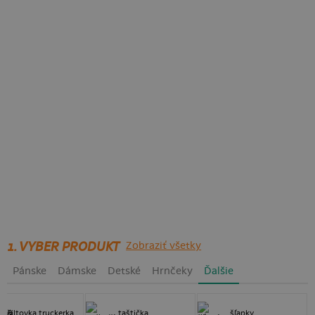
1. VYBER PRODUKT
Zobraziť všetky
Pánske
Dámske
Detské
Hrnčeky
Ďalšie
šiltovka truckerka
taštička
šľapky