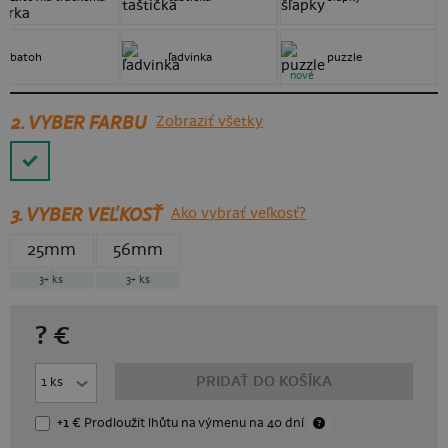
batoh
ľadvinka
puzzle
nové
2. VYBER FARBU
Zobraziť všetky
3.
VYBER VEĽKOSŤ
Ako vybrať veľkosť?
25mm
56mm
3+
ks
3+
ks
?
€
PRIDAŤ DO KOŠÍKA
+1 €
Prodloužit lhůtu
na výmenu
na 40 dní