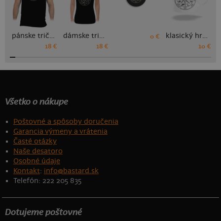
pánske tričko
dámske tričko
klasický hrnček
0 €
18 €
18 €
10 €
Všetko o nákupe
Poštovné a spôsoby doručenia
Garancia výmeny a vrátenia
Časté otázky
Naše desatoro
Osobné údaje
Kontakt
:
info@bastard.sk
Telefón: 222 205 835
Dotujeme poštovné