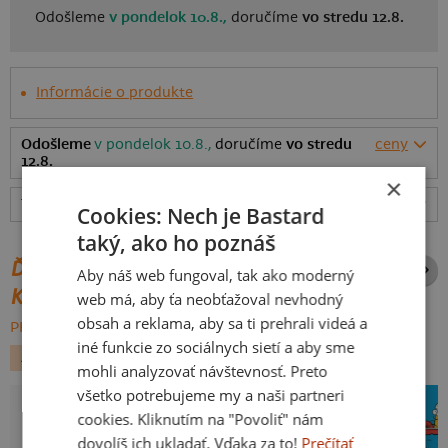
Odošleme
v pondelok 10.8.,
doručíme
vo stredu 12.8.
Informácie o produkte
Odošleme
v pondelok 10.8.,
doručíme
vo stredu
ceny
12.8.
×
Tabuľka veľkostí
: Akú vybrať?
rozmery
Cookies: Nech je Bastard
taký, ako ho poznáš
ĎALŠIE POTLAČE Z ROVNAKEJ
Aby náš web fungoval, tak ako moderný
KATEGÓRIE
web má, aby ťa neobťažoval nevhodný
obsah a reklama, aby sa ti prehrali videá a
PREHĽADÁVAŤ VŠETKO:
iné funkcie zo sociálnych sietí a aby sme
ALKOHOL
TURISTIKA
PÁRTY
mohli analyzovať návštevnosť. Preto
všetko potrebujeme my a naši partneri
cookies. Kliknutím na "Povoliť" nám
dovolíš ich ukladať. Vďaka za to!
Prečítať