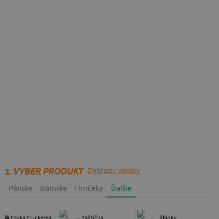
1. VYBER PRODUKT
Zobraziť všetky
Pánske
Dámske
Hrnčeky
Ďalšie
šiltovka truckerka
taštička
šľapky