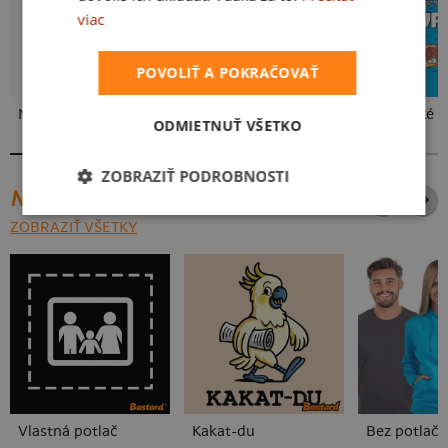
viac
POVOLIŤ A POKRAČOVAŤ
Neklidný bez piva
Fušál
Slovenské 
ODMIETNUŤ VŠETKO
ZOBRAZIŤ PODROBNOSTI
NAJPREDÁVANEJŠIE POTLAČE
ZOBRAZIŤ VŠETKY
Vlastná potlač
Kakat-du
Bez potlače