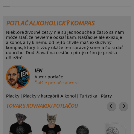
POTLAČ ALKOHOLICKÝ KOMPAS
Niektoré životné cesty nie sú jednoduché a často sa nám
môźe stať, že nevieme odkiaľ kam. Našťastie ale existuje
alkohol, a ty k nemu od tejto chvíle máš exkluzívný
kompas, ktorý ti vždy ukáže ten správný smer a čo si dať
dobrého. Dodržiavať na cestách pitný režim je predsa
dôležité.
IEN
Autor potlače
Ďalšie potlače autora
Placky
|
Placky v kategórii Alkohol
|
Turistika
|
Párty
TOVAR S ROVNAKOU POTLAČOU