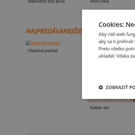
Neklidný bez piva
Pívo volá
Cookies: Ne
NAJPREDÁVANEJŠIE POTLAČE
Aby náš web fung
aby sa ti prehral
Preto všetko potr
Vlastná potlač
ukladať. Vďaka za
ZOBRAZIŤ P
Kakat-du