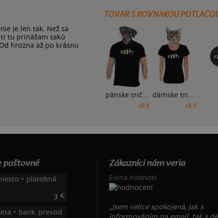
TOVAR S ROVNAKOU POTLAČO
nie je len tak. Než sa
 ti tu prinášam takú
 Od hrozna až po krásnu
pánske tričko
dámske tričko
18 €
18 €
 poštovné
Zákazníci nám veria
Evina hodnotí:
iesto + platobná
3 €
„Jsem velice spokojená, jak s
keta + bank. prevod
informováním na email, tak s d