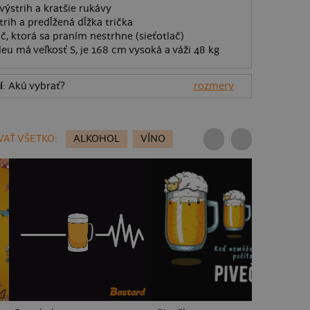
výstrih a kratšie rukávy
rih a predĺžená dĺžka trička
ač, ktorá sa praním nestrhne (sieťotlač)
eu má veľkosť S, je 168 cm vysoká a váži 48 kg
í
: Akú vybrať?
rozmery
AŤ VŠETKO:
ALKOHOL
VÍNO