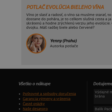
POTLAČ EVOLÚCIA BIELEHO VÍNA
Víno je slasť a radosť, o víno sa musíme starať, to 
dostane do pohára, je to celkom slušná cesta a ja
skrátenú a hodne zrýchlenú verziu jeho evolúcie.
dvojku. Máš radšej biele alebo červené?
Yenny (Praha)
Autorka potlače
Všetko o nákupe
Dotujeme
Výdajné m
Poštovné a spôsoby doručenia
brána
Garancia výmeny a vrátenia
Časté otázky
Naše desatoro
Balík Pac