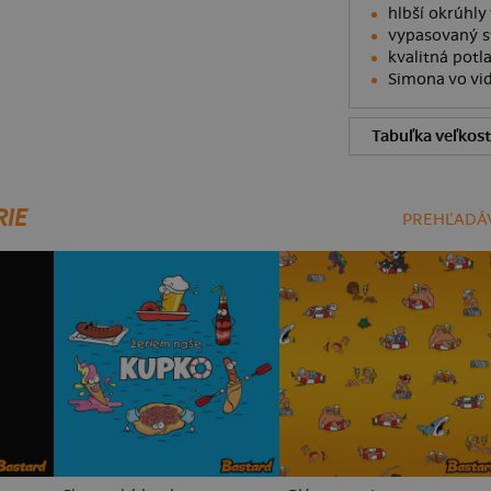
hlbší okrúhly 
vypasovaný st
kvalitná potl
Simona vo vid
Tabuľka veľkost
RIE
PREHĽADÁV