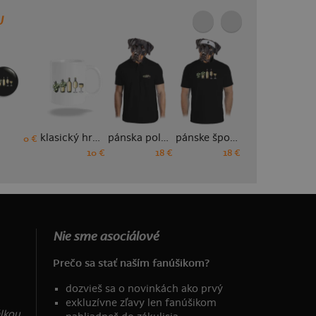
U
klasický hrnček
pánska polokošeľa
pánske športové tričko
dámske tričko prémium
0 €
10 €
18 €
18 €
19 €
Nie sme asociálové
Prečo sa stať naším fanúšikom?
dozvieš sa o novinkách ako prvý
exkluzívne zľavy len fanúšikom
élkou