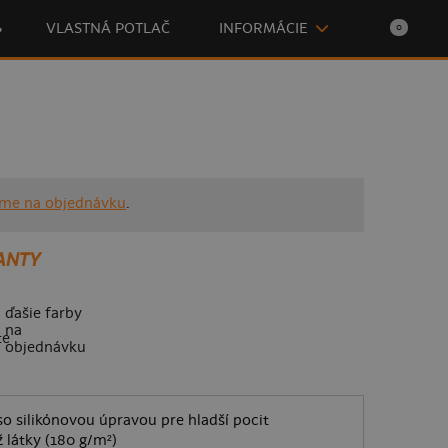

VLASTNÁ POTLAČ
INFORMÁCIE
0
íme na objednávku
.
ANTY
ďašie farby
na
objednávku
o silikónovou úpravou pre hladší pocit
 látky (180 g/m²)