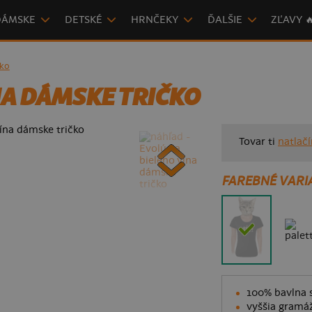
DÁMSKE
DETSKÉ
HRNČEKY
ĎALŠIE
ZĽAVY 
čko
NA DÁMSKE TRIČKO
Tovar ti
natlač
FAREBNÉ VARI
100% bavlna s
vyššia gramáž