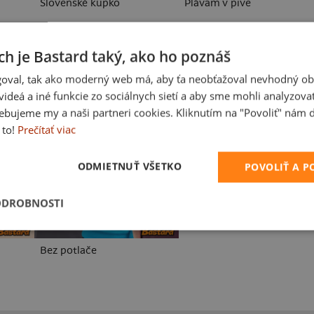
Slovenské kupko
Plávam v pive
ch je Bastard taký, ako ho poznáš
oval, tak ako moderný web má, aby ťa neobťažoval nevhodný ob
i videá a iné funkcie zo sociálnych sietí a aby sme mohli analyzova
ebujeme my a naši partneri cookies. Kliknutím na "Povoliť" nám d
Karikatúra z vlastnej fotky
 to!
Prečítať viac
ODMIETNUŤ VŠETKO
POVOLIŤ A 
ODROBNOSTI
Bez potlače