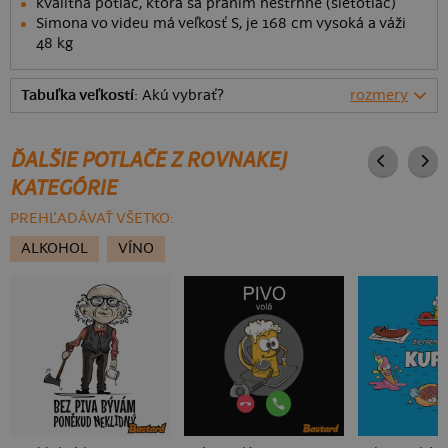
kvalitná potlač, ktorá sa praním nestrhne (sieťotlač)
Simona vo videu má veľkosť S, je 168 cm vysoká a váži
48 kg
Tabuľka veľkostí
: Akú vybrať?
rozmery
ĎALŠIE POTLAČE Z ROVNAKEJ
KATEGÓRIE
PREHĽADÁVAŤ VŠETKO:
ALKOHOL
VÍNO