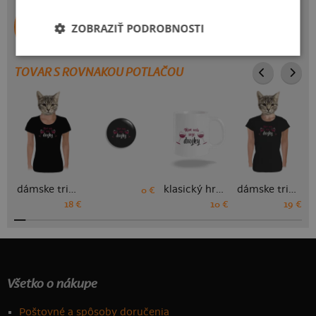
Yenny (Praha)
ZOBRAZIŤ PODROBNOSTI
Autorka potlače
TOVAR S ROVNAKOU POTLAČOU
dámske tričko
klasický hrnček
dámske tričko prémium
0 €
18 €
10 €
19 €
Všetko o nákupe
Poštovné a spôsoby doručenia