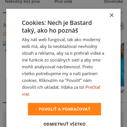
Neklidný bez piva
Pívo volá
Slovenské 
×
Cookies: Nech je Bastard
NAJPREDÁVANEJŠIE POTLAČE
taký, ako ho poznáš
ZOBRAZIŤ VŠETKY
Aby náš web fungoval, tak ako moderný
web má, aby ťa neobťažoval nevhodný
Vlastná potlač
obsah a reklama, aby sa ti prehrali videá a
iné funkcie zo sociálnych sietí a aby sme
mohli analyzovať návštevnosť. Preto
všetko potrebujeme my a naši partneri
cookies. Kliknutím na "Povoliť" nám
dovolíš ich ukladať. Vďaka za to!
Prečítať
Kakat-du
Bez potlače
viac
POVOLIŤ A POKRAČOVAŤ
POTLAČ DVOJKY
ODMIETNUŤ VŠETKO