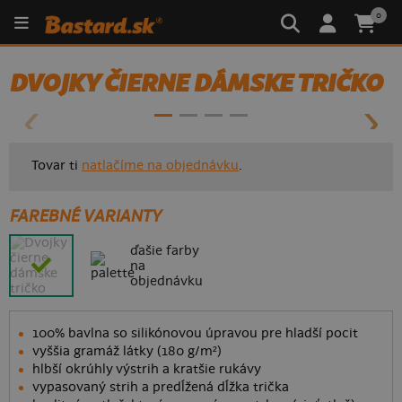
0
DVOJKY ČIERNE DÁMSKE TRIČKO
Tovar ti
natlačíme na objednávku
.
FAREBNÉ VARIANTY
ďašie farby
na
objednávku
100% bavlna so silikónovou úpravou pre hladší pocit
vyššia gramáž látky (180 g/m²)
hlbší okrúhly výstrih a kratšie rukávy
vypasovaný strih a predĺžená dĺžka trička