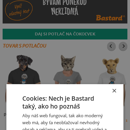
DAJ SI POTLAČ NA ČOKOĽVEK
TOVAR S POTLAČOU
×
Cookies: Nech je Bastard
taký, ako ho poznáš
pánske tričko
dámske tričko
detské tričko
Aby náš web fungoval, tak ako moderný
18 €
18 €
17
web má, aby ťa neobťažoval nevhodný
obsah a reklama, aby sa ti prehrali videá a