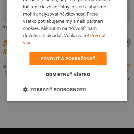
iné funkcie zo sociálnych sietí a aby sme
Majo
mohli analyzovať návštevnosť. Preto
Autor potlače
všetko potrebujeme my a naši partneri
Vpíš svoj vlastný text. Bez čoho si „neklidná“?
cookies. Kliknutím na "Povoliť" nám
dovolíš ich ukladať. Vďaka za to!
Prečítať
viac
ĎALŠIE POTLAČE Z ROVNAKEJ
KATEGÓRIE
POVOLIŤ A POKRAČOVAŤ
Vlastná potlač
ODMIETNUŤ VŠETKO
Karikatúra z vlastnej fotky
ZOBRAZIŤ PODROBNOSTI