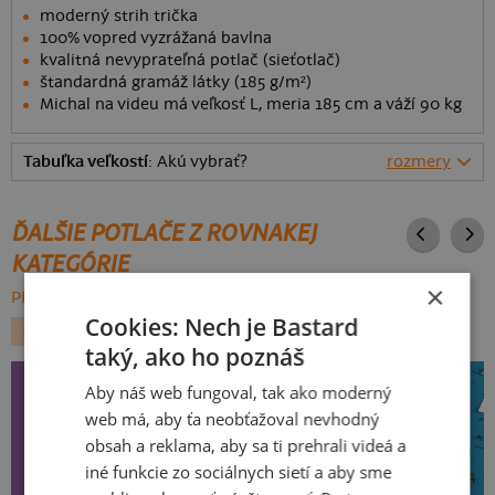
moderný strih trička
100% vopred vyzrážaná bavlna
kvalitná nevyprateľná potlač (sieťotlač)
štandardná gramáž látky (185 g/m²)
Michal na videu má veľkosť L, meria 185 cm a váží 90 kg
Tabuľka veľkostí
: Akú vybrať?
rozmery
ĎALŠIE POTLAČE Z ROVNAKEJ
KATEGÓRIE
×
PREHĽADÁVAŤ VŠETKO:
Cookies: Nech je Bastard
ŠPORT
TURISTIKA
taký, ako ho poznáš
Aby náš web fungoval, tak ako moderný
web má, aby ťa neobťažoval nevhodný
obsah a reklama, aby sa ti prehrali videá a
iné funkcie zo sociálnych sietí a aby sme