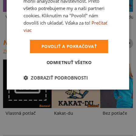
mohli analyzovať návštevnosť. Preto
všetko potrebujeme my a naši partneri
cookies. Kliknutím na "Povoliť" nám
Vo forme
Fušál
Ideme na vodu
dovolíš ich ukladať. Vďaka za to!
Prečítať
viac
NAJPREDÁVANEJŠIE POTLAČE
POVOLIŤ A POKRAČOVAŤ
ZOBRAZIŤ VŠETKY
ODMIETNUŤ VŠETKO
ZOBRAZIŤ PODROBNOSTI
Vlastná potlač
Kakat-du
Bez potlače