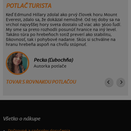
POTLAČ TURISTA
Keď Edmund Hillary zdolal ako prvý človek horu Mount
Everest, zdalo sa, že dokázal nemožné. Od tej doby sa na
vrchol najvyššej hory sveta dostalo už viac ako 3600 ľudí.
My sme sa preto rozhodli posunúť hranice na iný level.
Takáto túra po hrebeňoch totiž preverí ako stabilitu,
šikovnosť, tak i pohybové nadanie. Skús si schválne na
hranu hrebeňa aspoň na chvíľu stúpnuť.
Pecka (Ľubochňa)
Autorka potlače
TOVAR S ROVNAKOU POTLAČOU
Všetko o nákupe
Poštovné a spôsoby doručenia