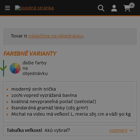
0
Tovar ti
natlačíme na objednávku
.
FAREBNÉ VARIANTY
ďašie farby
na
objednávku
moderný strih trička
100% vopred vyzrážaná bavlna
kvalitná nevyprateľná potlač (sieťotlač)
štandardná gramáž látky (185 g/m²)
Michal na videu má veľkosť L, meria 185 cm a váží 90 kg
Tabuľka veľkostí
: Akú vybrať?
rozmery