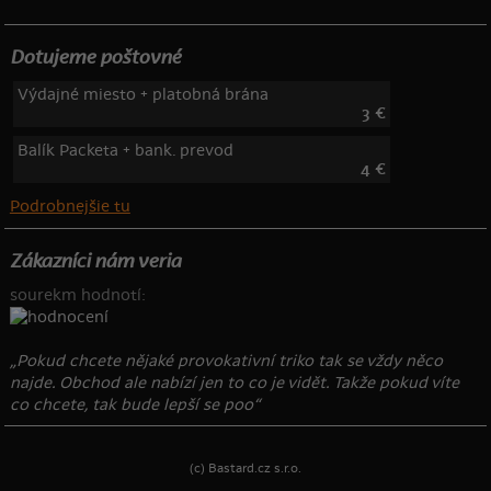
Dotujeme poštovné
Výdajné miesto + platobná brána
3 €
Balík Packeta + bank. prevod
4 €
Podrobnejšie tu
Zákazníci nám veria
sourekm hodnotí:
„Pokud chcete nějaké provokativní triko tak se vždy něco
najde. Obchod ale nabízí jen to co je vidět. Takže pokud víte
co chcete, tak bude lepší se poo“
(c) Bastard.cz s.r.o.