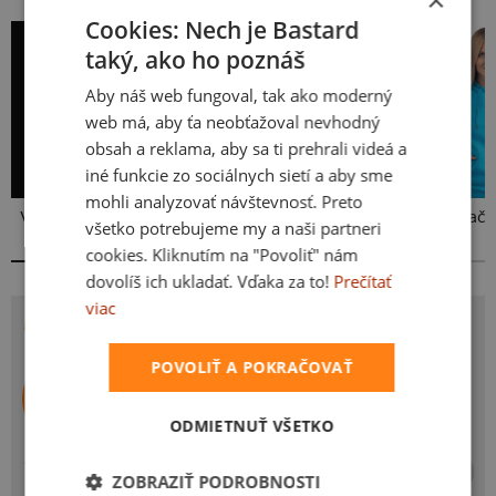
Cookies: Nech je Bastard
taký, ako ho poznáš
Aby náš web fungoval, tak ako moderný
web má, aby ťa neobťažoval nevhodný
obsah a reklama, aby sa ti prehrali videá a
iné funkcie zo sociálnych sietí a aby sme
mohli analyzovať návštevnosť. Preto
Vlastná potlač
Kakat-du
Bez potlače
všetko potrebujeme my a naši partneri
cookies. Kliknutím na "Povoliť" nám
dovolíš ich ukladať. Vďaka za to!
Prečítať
viac
POTLAČ PRDLÁ
POVOLIŤ A POKRAČOVAŤ
Dežik (Běrunice)
Autor potlače
ODMIETNUŤ VŠETKO
TOVAR S ROVNAKOU POTLAČOU
ZOBRAZIŤ PODROBNOSTI