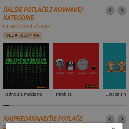
ĎALŠIE POTLAČE Z ROVNAKEJ
KATEGÓRIE
PREHĽADÁVAŤ VŠETKO:
VEDA TECHNIKA
Jednotka medzi nulami
Trilobite
Opička s m
NAJPREDÁVANEJŠIE POTLAČE
×
ZOBRAZIŤ VŠETKY