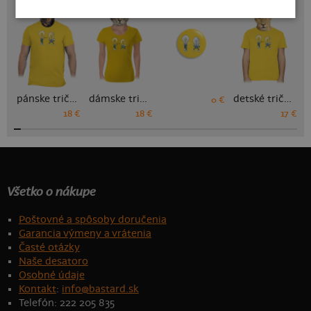
pánske tričko
dámske tričko
detské tričko
0 €
18 €
18 €
17 €
Všetko o nákupe
Poštovné a spôsoby doručenia
Garancia výmeny a vrátenia
Časté otázky
Naše desatoro
Osobné údaje
Kontakt
:
info@bastard.sk
Telefón: 222 205 835