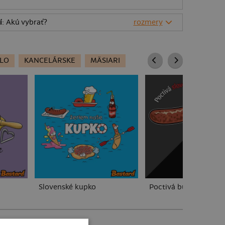
í
: Akú vybrať?
rozmery
DLO
KANCELÁRSKE
MÄSIARI
Slovenské kupko
Poctivá buchta a klo