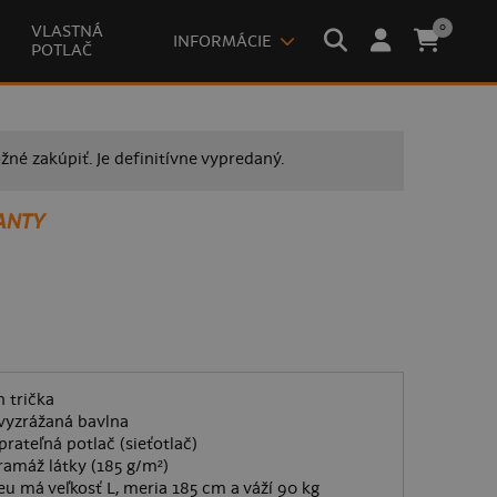
0
VLASTNÁ
INFORMÁCIE
POTLAČ
žné zakúpiť. Je definitívne vypredaný.
ANTY
 trička
vyzrážaná bavlna
prateľná potlač (sieťotlač)
ramáž látky (185 g/m²)
eu má veľkosť L, meria 185 cm a váží 90 kg