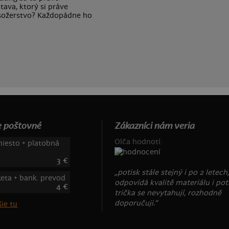
ava, ktorý si práve
äsožerstvo? Každopádne ho
 poštovné
Zákazníci nám veria
Olča hodnotí:
iesto + platobná
3 €
„potisk stále stejný i po 2 letech
keta + bank. prevod
odpovídá kvalitě materiálu i pot
4 €
trička se nevytahují, rozhodně
doporučuji.“
ie tu