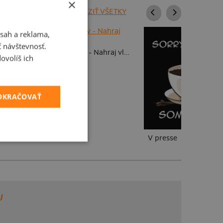
×
ZOBRAZIŤ VŠETKY
sah a reklama,
 fotky
ť návštevnosť.
Detské kresby - Nahraj vlastnú
ovolíš ich
POKRAČOVAŤ
V presse
U