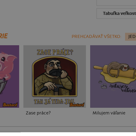
Tabuľka veľkost
RIE
PREHĽADÁVAŤ VŠETKO:
JE
Zase práce?
Milujem váľanie