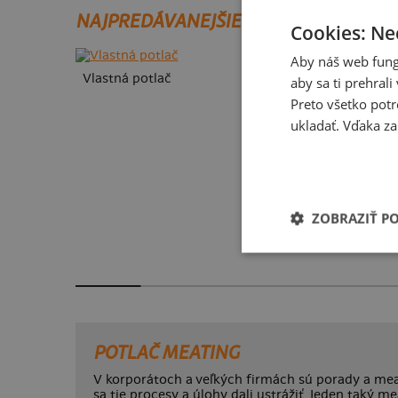
NAJPREDÁVANEJŠIE POTLAČE
Cookies: Ne
Aby náš web fung
Vlastná potlač
aby sa ti prehral
Preto všetko potr
ukladať. Vďaka za
ZOBRAZIŤ P
Kakat-du
POTLAČ MEATING
V korporátoch a veľkých firmách sú porady a mea
sa tie procesy a úlohy dali ustrážiť. Jeden taký me