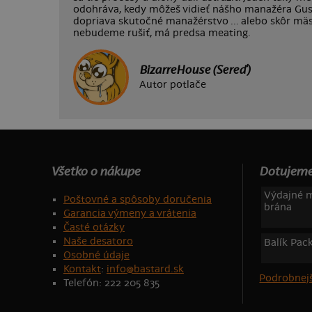
odohráva, kedy môžeš vidieť nášho manažéra Gust
dopriava skutočné manažérstvo ... alebo skôr m
nebudeme rušiť, má predsa meating.
BizarreHouse (Sereď)
Autor potlače
Všetko o nákupe
Dotujeme
Výdajné m
Poštovné a spôsoby doručenia
brána
Garancia výmeny a vrátenia
Časté otázky
Naše desatoro
Balík Pac
Osobné údaje
Kontakt
:
info@bastard.sk
Podrobnejš
Telefón: 222 205 835