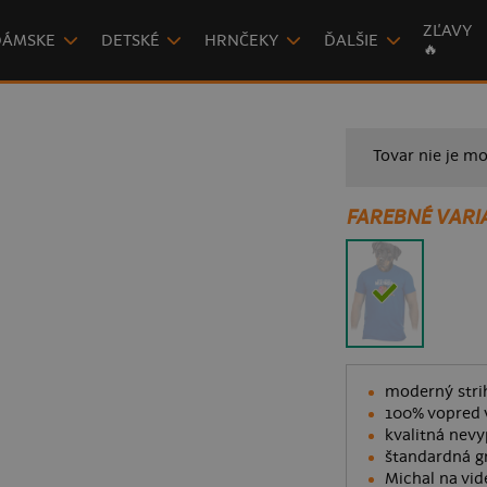
ZĽAVY
DÁMSKE
DETSKÉ
HRNČEKY
ĎALŠIE
🔥
Tovar nie je mo
FAREBNÉ VARI
moderný strih
100% vopred 
kvalitná nevy
štandardná g
Michal na vid