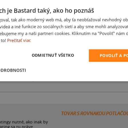
ch je Bastard taký, ako ho poznáš
oval, tak ako moderný web má, aby ťa neobťažoval nevhodný ob
Karikatúra z vlastnej
i videá a iné funkcie zo sociálnych sietí a aby sme mohli analyzova
ebujeme my a naši partneri cookies. Kliknutím na "Povoliť" nám d
 to!
Prečítať viac
ODMIETNUŤ VŠETKO
POVOLIŤ A 
ODROBNOSTI
Bez potlače
TOVAR S ROVNAKOU POTLAČO
tingy nutné, ako inak by
ating sa tu práve