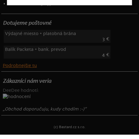
Telefón: 222 205 835
Dotujeme poštovné
Výdajné miesto + platobná brána
3 €
Balík Packeta + bank. prevod
4 €
Podrobnejšie tu
Zákazníci nám veria
DeeDee hodnotí:
„Obchod doporučuju, kudy chodím :-)“
(c) Bastard.cz s.r.o.