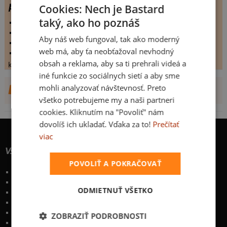
pivo
Cookies: Nech je Bastard
taký, ako ho poznáš
vystaveno:
10.5.2009
hodnoceno:
15 krát
Aby náš web fungoval, tak ako moderný
komentářů:
4
web má, aby ťa neobťažoval nevhodný
koupilo by:
3 lidí
obsah a reklama, aby sa ti prehrali videá a
konečné hodnocení:
4
iné funkcie zo sociálnych sietí a aby sme
mohli analyzovať návštevnosť. Preto
DALŠÍ NÁVRHY OD WOBEGONK
všetko potrebujeme my a naši partneri
cookies. Kliknutím na "Povoliť" nám
dovolíš ich ukladať. Vďaka za to!
Prečítať
viac
Všetko o nákupe
POVOLIŤ A POKRAČOVAŤ
Poštovné a spôsoby doručenia
Garancia výmeny a vrátenia
ODMIETNUŤ VŠETKO
Časté otázky
Naše desatoro
Osobné údaje
ZOBRAZIŤ PODROBNOSTI
Kontakt
:
info@bastard.sk