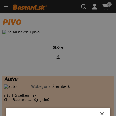
0
PIVO
Skóre
4
Autor
Wobegonk
, Šternberk
návrhů celkem:
17
člen Bastard.cz:
6315 dnů
×