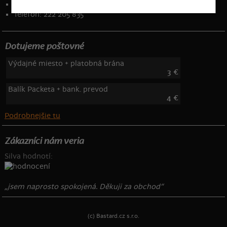
Kontakt
:
info@bastard.sk
Telefón: 222 205 835
Dotujeme poštovné
Výdajné miesto + platobná brána
3 €
Balík Packeta + bank. prevod
4 €
Podrobnejšie tu
Zákazníci nám veria
Silva hodnotí:
„jsem naprosto spokojená. Děkuji za obchod“
(c) Bastard.cz s.r.o.