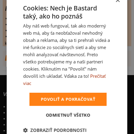
Cookies: Nech je Bastard
NA TAHU
taký, ako ho poznáš
vystaveno:
3.4.2009
hodnoceno:
282 krát
Aby náš web fungoval, tak ako moderný
komentářů:
7.1383
web má, aby ťa neobťažoval nevhodný
koupilo by:
141 lidí
obsah a reklama, aby sa ti prehrali videá a
konečné hodnocení:
7.1383
iné funkcie zo sociálnych sietí a aby sme
mohli analyzovať návštevnosť. Preto
DALŠÍ NÁVRHY OD ZUZIK
všetko potrebujeme my a naši partneri
cookies. Kliknutím na "Povoliť" nám
dovolíš ich ukladať. Vďaka za to!
Prečítať
viac
Všetko o nákupe
POVOLIŤ A POKRAČOVAŤ
Poštovné a spôsoby doručenia
Garancia výmeny a vrátenia
ODMIETNUŤ VŠETKO
Časté otázky
Naše desatoro
ZOBRAZIŤ PODROBNOSTI
Osobné údaje