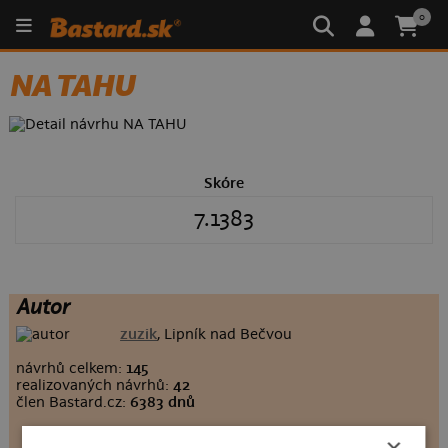
0
NA TAHU
Skóre
7.1383
Autor
zuzik
, Lipník nad Bečvou
návrhů celkem:
145
realizovaných návrhů:
42
člen Bastard.cz:
6383 dnů
×