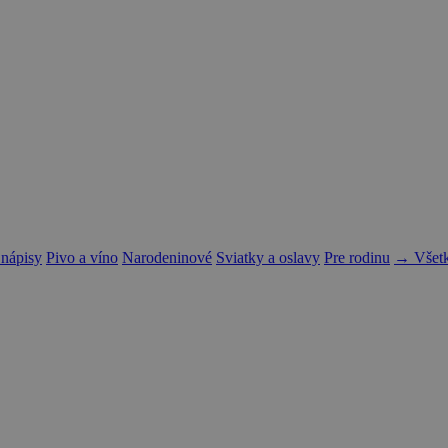
 nápisy
Pivo a víno
Narodeninové
Sviatky a oslavy
Pre rodinu
→ Všetk