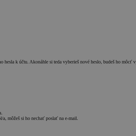
o hesla k účtu. Akonáhle si teda vyberieš nové heslo, budeš ho môcť vy
a.
l/a, môžeš si ho nechať poslať na e-mail.