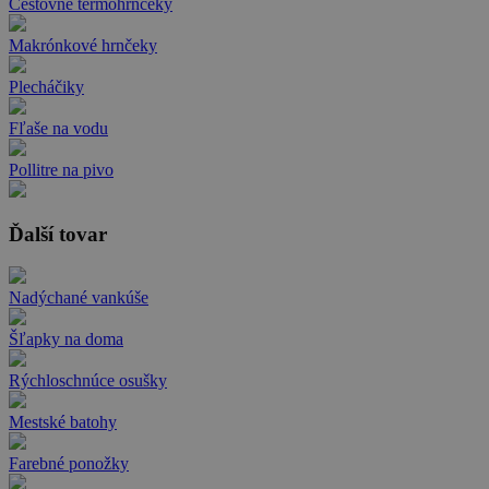
Cestovné termohrnčeky
Makrónkové hrnčeky
Plecháčiky
Fľaše na vodu
Pollitre na pivo
Ďalší tovar
Nadýchané vankúše
Šľapky na doma
Rýchloschnúce osušky
Mestské batohy
Farebné ponožky