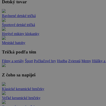
Detský tovar
Bavlnené detské tričká
Športové detské tričká
Hrejivé mikiny klokanky
Mestské batohy
Tričká podľa tém
Filmy a seriály
Šport
Počítačové hry
Hudba
Zvieratá
Memy
Hlášky a
Z čoho sa napiješ
Klasické keramické hrnčeky
Veľké keramické hrnčeky