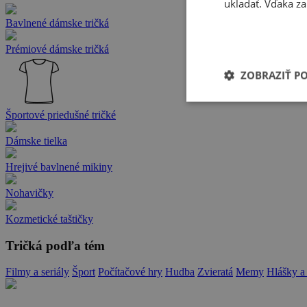
ukladať. Vďaka za
Bavlnené dámske tričká
Prémiové dámske tričká
ZOBRAZIŤ P
Športové priedušné tričké
Dámske tielka
Hrejivé bavlnené mikiny
Nohavičky
Kozmetické taštičky
Tričká podľa tém
Filmy a seriály
Šport
Počítačové hry
Hudba
Zvieratá
Memy
Hlášky a