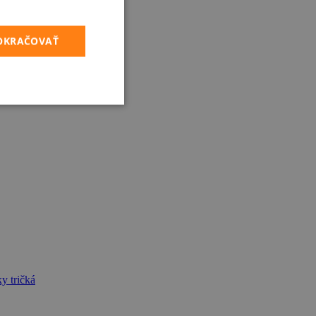
POKRAČOVAŤ
y tričká