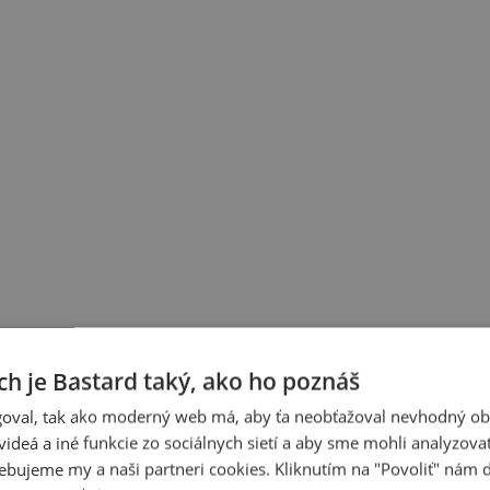
ch je Bastard taký, ako ho poznáš
 nápisy
Pivo a víno
Narodeninové
Sviatky a oslavy
Pre rodinu
→ Všetk
oval, tak ako moderný web má, aby ťa neobťažoval nevhodný ob
i videá a iné funkcie zo sociálnych sietí a aby sme mohli analyzova
ebujeme my a naši partneri cookies. Kliknutím na "Povoliť" nám d