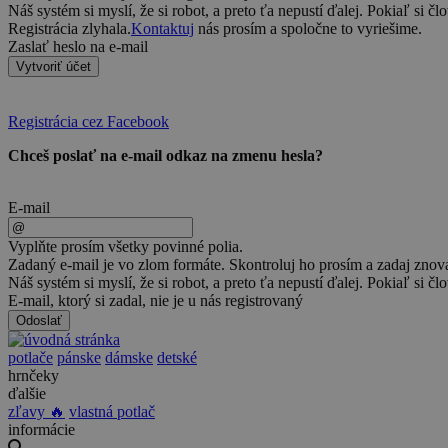
Náš systém si myslí, že si robot, a preto ťa nepustí ďalej. Pokiaľ si čl
Registrácia zlyhala.
Kontaktuj
nás prosím a spoločne to vyriešime.
Zaslať heslo na e-mail
Vytvoriť účet
Registrácia cez Facebook
Chceš poslať na e-mail odkaz na zmenu hesla?
E-mail
Vyplňte prosím všetky povinné polia.
Zadaný e-mail je vo zlom formáte. Skontroluj ho prosím a zadaj znov
Náš systém si myslí, že si robot, a preto ťa nepustí ďalej. Pokiaľ si čl
E-mail, ktorý si zadal, nie je u nás registrovaný
Odoslať
potlače
pánske
dámske
detské
hrnčeky
ďalšie
zľavy 🔥
vlastná potlač
informácie