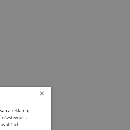
×
y tričká
sah a reklama,
ť návštevnosť.
ovolíš ich