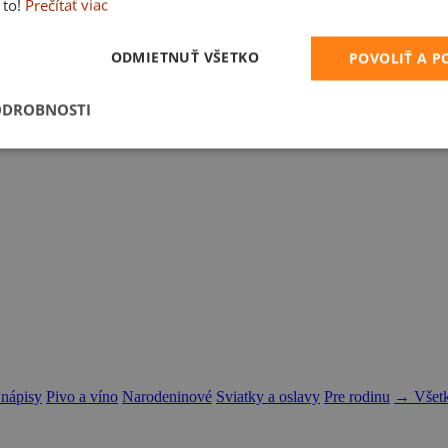
 to!
Prečítať viac
ODMIETNUŤ VŠETKO
POVOLIŤ A 
ODROBNOSTI
 nápisy
Pivo a víno
Narodeninové
Sviatky a oslavy
Pre rodinu
→ Všetk