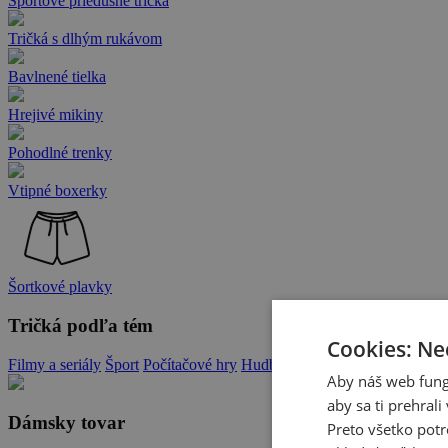
Športové priedušné tričká
Tričká s dlhým rukávom
Bavlnené tielka
Hrejivé mikiny
Pohodlné trenky
Vtipné boxerky
Šortkové plavky
Tričká podľa tém
Cookies: Ne
Filmy a seriály
Šport
Počítačové hry
Hudba
Zvieratá
Memy
Hlášky a
Aby náš web fung
aby sa ti prehral
Dámsky tovar
Preto všetko potr