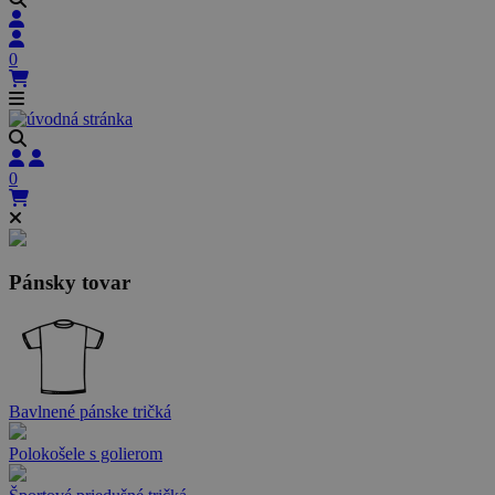
0
0
Pánsky tovar
Bavlnené pánske tričká
Polokošele s golierom