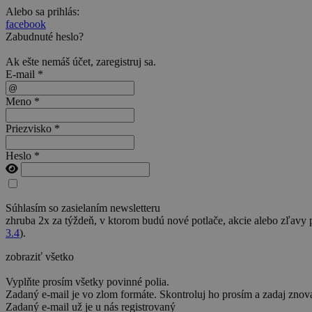
Alebo sa prihlás:
facebook
Zabudnuté heslo?
Ak ešte nemáš účet,
zaregistruj sa
.
E-mail *
Meno *
Priezvisko *
Heslo *
Súhlasím so zasielaním newsletteru
zhruba 2x za týždeň, v ktorom budú nové potlače, akcie alebo zľavy
3.4
).
zobraziť všetko
Vyplňte prosím všetky povinné polia.
Zadaný e-mail je vo zlom formáte. Skontroluj ho prosím a zadaj znov
Zadaný e-mail už je u nás registrovaný