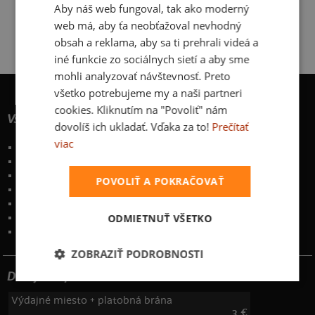
Aby náš web fungoval, tak ako moderný
web má, aby ťa neobťažoval nevhodný
obsah a reklama, aby sa ti prehrali videá a
iné funkcie zo sociálnych sietí a aby sme
mohli analyzovať návštevnosť. Preto
všetko potrebujeme my a naši partneri
cookies. Kliknutím na "Povoliť" nám
Všetko o nákupe
dovolíš ich ukladať. Vďaka za to!
Prečítať
viac
Poštovné a spôsoby doručenia
Garancia výmeny a vrátenia
Časté otázky
POVOLIŤ A POKRAČOVAŤ
Naše desatoro
Osobné údaje
ODMIETNUŤ VŠETKO
Kontakt
:
info@bastard.sk
Telefón: 222 205 835
ZOBRAZIŤ PODROBNOSTI
Dotujeme poštovné
Výdajné miesto + platobná brána
3 €