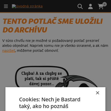
0
TENTO POTLAČ SME ULOŽILI
DO ARCHÍVU
V túto chvíľu nie je možné si požadovaný potlač prezrieť
alebo objednať. Napriek tomu nie je všetko stratené, a ak nám
napíšeš
, môžeme potlač obnoviť.
×
Cookies: Nech je Bastard
taký, ako ho poznáš