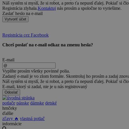
Náš systém si myslí, že si robot, a preto ťa nepustí ďalej. Pokiaľ si čl
Registrácia zlyhala.
Kontaktuj
nás prosím a spoločne to vyriešime.
Zaslať heslo na e-mail
Vytvoriť účet
Registrácia cez Facebook
Chceš poslať na e-mail odkaz na zmenu hesla?
E-mail
Vyplňte prosím všetky povinné polia.
Zadaný e-mail je vo zlom formáte. Skontroluj ho prosím a zadaj znov
Náš systém si myslí, že si robot, a preto ťa nepustí ďalej. Pokiaľ si čl
E-mail, ktorý si zadal, nie je u nás registrovaný
Odoslať
potlače
pánske
dámske
detské
hrnčeky
ďalšie
zľavy 🔥
vlastná potlač
informácie