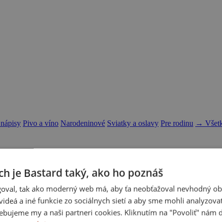
 nápisy
Pivo a víno
Narodeninové
Sviatky a oslavy
Pre rodinu
→ Všetk
ch je Bastard taký, ako ho poznáš
oval, tak ako moderný web má, aby ťa neobťažoval nevhodný ob
i videá a iné funkcie zo sociálnych sietí a aby sme mohli analyzova
ebujeme my a naši partneri cookies. Kliknutím na "Povoliť" nám d