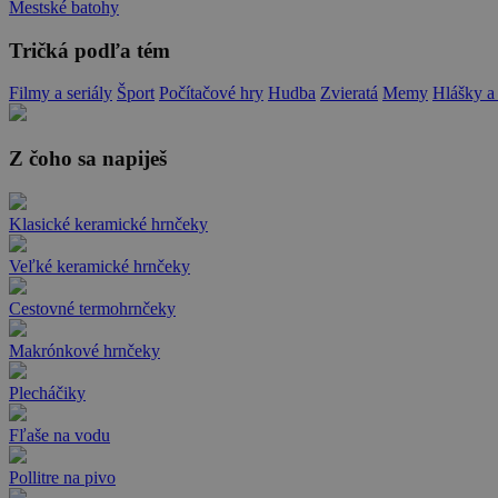
Mestské batohy
Tričká podľa tém
Filmy a seriály
Šport
Počítačové hry
Hudba
Zvieratá
Memy
Hlášky a
Z čoho sa napiješ
Klasické keramické hrnčeky
Veľké keramické hrnčeky
Cestovné termohrnčeky
Makrónkové hrnčeky
Plecháčiky
Fľaše na vodu
Pollitre na pivo