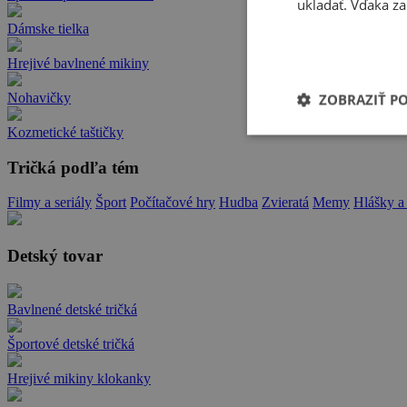
ukladať. Vďaka za
Dámske tielka
Hrejivé bavlnené mikiny
Nohavičky
ZOBRAZIŤ P
Kozmetické taštičky
Tričká podľa tém
Filmy a seriály
Šport
Počítačové hry
Hudba
Zvieratá
Memy
Hlášky a
Detský tovar
Bavlnené detské tričká
Športové detské tričká
Hrejivé mikiny klokanky