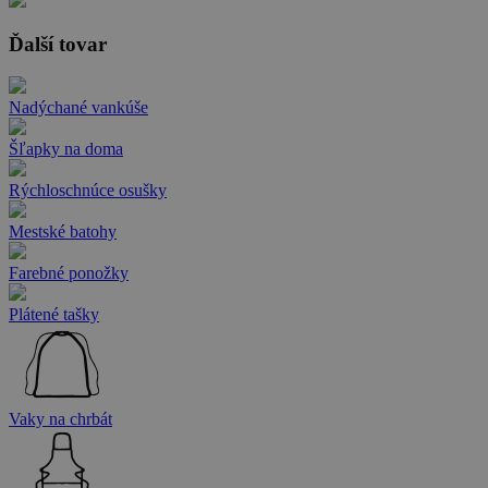
Ďalší tovar
Nadýchané vankúše
Šľapky na doma
Rýchloschnúce osušky
Mestské batohy
Farebné ponožky
Plátené tašky
Vaky na chrbát