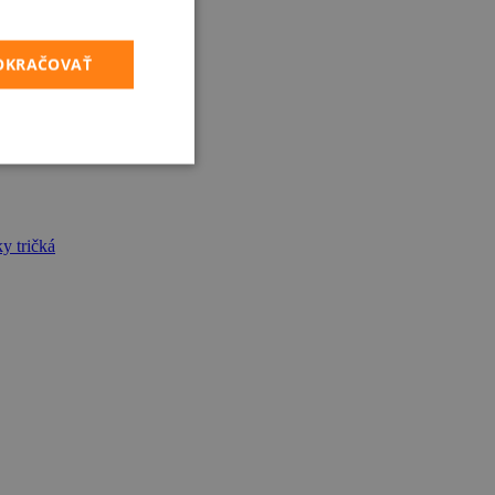
POKRAČOVAŤ
y tričká