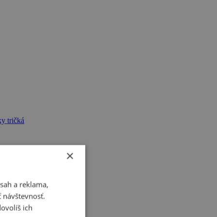
y tričká
×
sah a reklama,
ť návštevnosť.
ovolíš ich