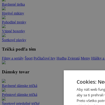
Bavlnené tielka
Hrejivé mikiny
Pohodlné trenky
Vtipné boxerky
Šortkové plavky
Tričká podľa tém
Filmy a seriály
Šport
Počítačové hry
Hudba
Zvieratá
Memy
Hlášky a
Dámsky tovar
Cookies: Ne
Bavlnené dámske tričká
Aby náš web fung
aby sa ti prehral
Prémiové dámske tričká
Preto všetko potr
Športové priedušné tričké