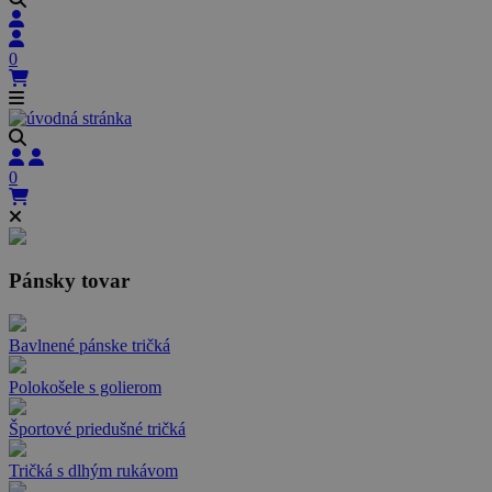
0
0
Pánsky tovar
Bavlnené pánske tričká
Polokošele s golierom
Športové priedušné tričká
Tričká s dlhým rukávom