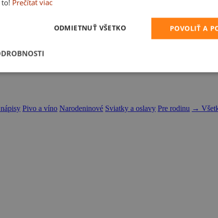
 to!
Prečítať viac
ODMIETNUŤ VŠETKO
POVOLIŤ A 
ODROBNOSTI
 nápisy
Pivo a víno
Narodeninové
Sviatky a oslavy
Pre rodinu
→ Všetk