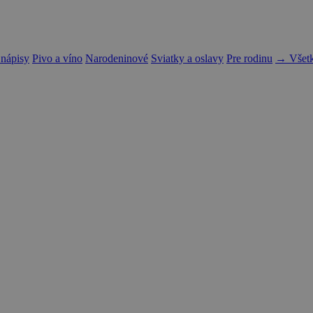
 nápisy
Pivo a víno
Narodeninové
Sviatky a oslavy
Pre rodinu
→ Všetk