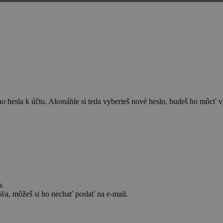
o hesla k účtu. Akonáhle si teda vyberieš nové heslo, budeš ho môcť vy
a.
l/a, môžeš si ho nechať poslať na e-mail.