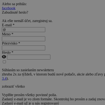
Alebo sa prihlás:
facebook
Zabudnuté heslo?
Ak ešte nemáš účet,
zaregistruj sa
.
E-mail *
Meno *
Priezvisko *
Heslo *
Súhlasím so zasielaním newsletteru
zhruba 2x za týždeň, v ktorom budú nové potlače, akcie alebo zľavy
3.4
).
zobraziť všetko
Vyplňte prosím všetky povinné polia.
Zadaný e-mail je vo zlom formáte. Skontroluj ho prosím a zadaj znov
Zadaný e-mail už je u nás registrovaný