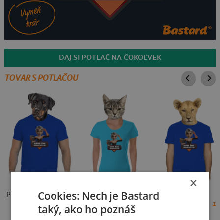
DAJ SI POTLAČ NA ČOKOĽVEK
TOVAR S POTLAČOU
×
Cookies: Nech je Bastard
pánske tričko
dámske tričko
detské tričko
18 €
18 €
17
taký, ako ho poznáš