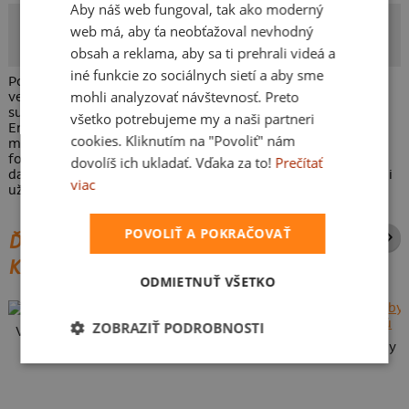
Aby náš web fungoval, tak ako moderný
IEN
web má, aby ťa neobťažoval nevhodný
Autor potlače
obsah a reklama, aby sa ti prehrali videá a
iné funkcie zo sociálnych sietí a aby sme
Potlač Super mama oslavuje všetky neuveriteľné ženy, ktoré
mohli analyzovať návštevnosť. Preto
vedia a zvládnu všetko. V grafike je zobrazená žena v
superhrdinskom kostýme, držiaca knihu s názvom
všetko potrebujeme my a naši partneri
Encyklopédia všetkého. Vďaka možnosti prispôsobenia
cookies. Kliknutím na "Povoliť" nám
môžete do grafiky okrem vlastného textu nahrať vlastnú
fotografiu a vybrať farbu vlasov. Táto potlač je perfektným
dovolíš ich ukladať. Vďaka za to!
Prečítať
darčekom pre každú ženu, ktorá je každodennou hrdinkou, či
viac
už doma, v práci, alebo kdekoľvek inde.
POVOLIŤ A POKRAČOVAŤ
ĎALŠIE POTLAČE Z ROVNAKEJ
KATEGÓRIE
ODMIETNUŤ VŠETKO
ZOBRAZIŤ PODROBNOSTI
Vlastná potlač
Karikatúra z vlastnej fotky