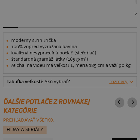
ve
moderný strih trička
100% vopred vyzrážaná bavlna
kvalitná nevyprateľná potlač (sieťotlač)
štandardná gramáž látky (185 g/m²)
Michal na videu má veľkosť L, meria 185 cm a váží 90 kg
Tabuľka veľkostí
: Akú vybrať?
rozmery
ĎALŠIE POTLAČE Z ROVNAKEJ
KATEGÓRIE
PREHĽADÁVAŤ VŠETKO:
FILMY A SERIÁLY