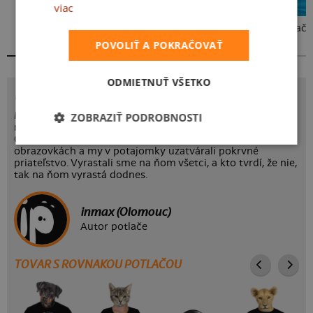
viac
Kakat-du
Bez potlače
POVOLIŤ A POKRAČOVAŤ
ODMIETNUŤ VŠETKO
POTLAČ VINNETOU
Makata heeej! Ja byť správňák Vinnetou a prichádzať v
ZOBRAZIŤ PODROBNOSTI
mieri na tvojej tričko! Ako by to bolo včera, keď Vinnetou s
Old Shatterhandom brázdili rozľahlé prérie na našich
obrazovkách a my v potajomky uzatvárali pokrvné
priateľstvo. Vyrastali sme na ňom všetci, a kto tvrdí, že nie,
tak na ňom vyrastá dodnes.
inmax (Olomouc)
Autor potlače
TOVAR S ROVNAKOU POTLAČOU