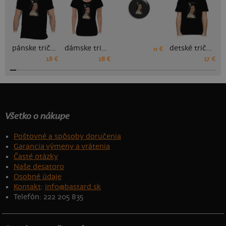
pánske tričko
dámske tričko
detské tričko
0 €
18 €
18 €
17 €
Všetko o nákupe
Poštovné a spôsoby doručenia
Garancia výmeny a vrátenia
Časté otázky
Naše desatoro
Osobné údaje
Kontakt
:
info@bastard.sk
Telefón: 222 205 835