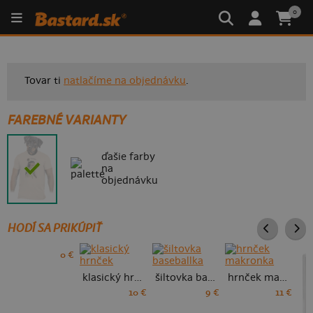
0
Tovar ti
natlačíme na objednávku
.
FAREBNÉ VARIANTY
ďašie farby
na
objednávku
HODÍ SA PRIKÚPIŤ
0 €
klasický hrnček
šiltovka baseballka
hrnček makronka
10 €
9 €
11 €