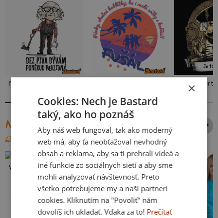
Neklidný bez piva
Fušál
×
Cookies: Nech je Bastard
taký, ako ho poznáš
NAJPREDÁVANEJŠIE POTLAČE
Aby náš web fungoval, tak ako moderný
ZOBRAZIŤ VŠETKY
web má, aby ťa neobťažoval nevhodný
obsah a reklama, aby sa ti prehrali videá a
iné funkcie zo sociálnych sietí a aby sme
Vlastná potlač
mohli analyzovať návštevnosť. Preto
všetko potrebujeme my a naši partneri
cookies. Kliknutím na "Povoliť" nám
dovolíš ich ukladať. Vďaka za to!
Prečítať