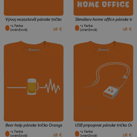
Vývoj nezastavíš pánske tričko Orange
Slimákov home office pánske tri
+1 farba
+1 farba
18 €
18 €
XS
S
M
L
XL
XXL
3XL
XS
S
M
L
XL
XXL
3XL
(oranžová)
(oranžová)
Beer help pánske tričko Orange
USB pripojenie pánske tričko Ora
+1 farba
+1 farba
18 €
18 €
XS
S
M
L
XL
XXL
3XL
XS
S
M
L
XL
XXL
3XL
(oranžová)
(oranžová)