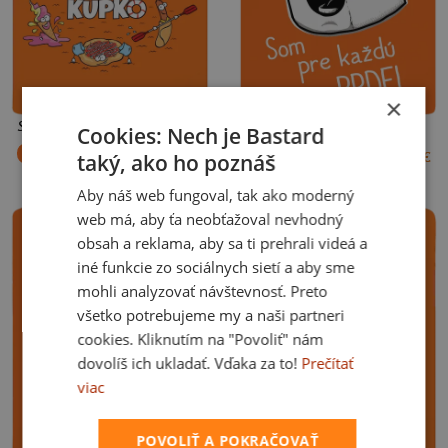
×
Slovenské kupko pánske tričko Orange
Prdel pánske tričko Orange
Cookies: Nech je Bastard
+1 farba
+1 farba
taký, ako ho poznáš
18 €
18 €
XS
S
M
L
XL
XXL
3XL
XS
S
M
L
XL
XXL
3XL
(oranžová)
(oranžová)
Aby náš web fungoval, tak ako moderný
web má, aby ťa neobťažoval nevhodný
obsah a reklama, aby sa ti prehrali videá a
iné funkcie zo sociálnych sietí a aby sme
mohli analyzovať návštevnosť. Preto
všetko potrebujeme my a naši partneri
cookies. Kliknutím na "Povoliť" nám
dovolíš ich ukladať. Vďaka za to!
Prečítať
viac
POVOLIŤ A POKRAČOVAŤ