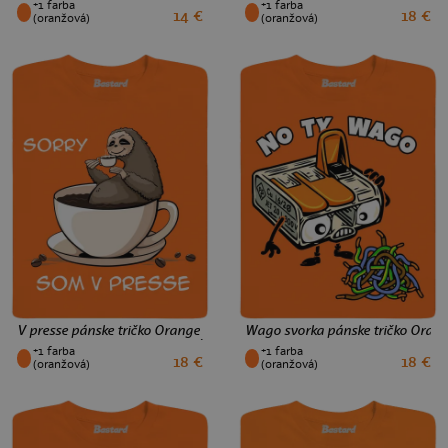
+1 farba
+1 farba
14 €
18 €
XS
S
M
L
XL
XXL
3XL
XS
S
M
L
XL
XXL
3XL
(oranžová)
(oranžová)
V presse pánske tričko Orange
Wago svorka pánske tričko Oran
+1 farba
+1 farba
18 €
18 €
XS
S
M
L
XL
XXL
3XL
XS
S
M
L
XL
XXL
3XL
(oranžová)
(oranžová)