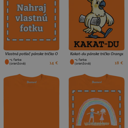
123 Kč
Vlastná potlač pánske tričko Orange
Kakat-du pánske tričko Orange
+1 farba
+1 farba
14 €
18 €
XS
S
M
L
XL
XXL
3XL
XS
S
M
L
XL
XXL
3XL
(oranžová)
(oranžová)