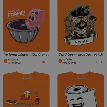
Vo forme pánske tričko Orange
B14: S čerty nejsou žerty pánske 
+1 farba
+1 farba
18 €
18 €
XS
S
M
L
XL
XXL
3XL
XS
S
M
L
XL
XXL
3XL
(oranžová)
(oranžová)