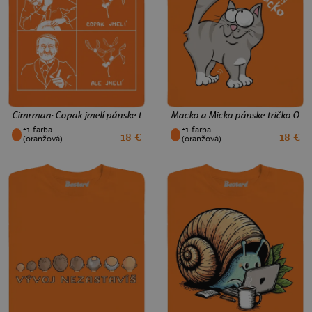
Cimrman: Copak jmelí pánske tričko Orange
Macko a Micka pánske tričko Ora
+1 farba
+1 farba
18 €
18 €
XS
S
M
L
XL
XXL
3XL
XS
S
M
L
XL
XXL
3XL
(oranžová)
(oranžová)