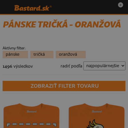
0
PÁNSKE TRIČKÁ - ORANŽOVÁ
Aktívny filter:
pánske
tričká
oranžová
radiť podľa
1496
výsledkov
ZOBRAZIŤ FILTER TOVARU