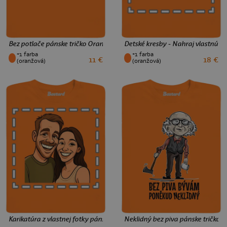
Bez potlače pánske tričko Orange
Detské kresby - Nahraj vlastnú p
+1 farba
+1 farba
11 €
18 €
XS
S
M
L
XL
XXL
3XL
XS
S
M
L
XL
XXL
3XL
(oranžová)
(oranžová)
Karikatúra z vlastnej fotky pánske tričko Orange
Neklidný bez piva pánske tričko 