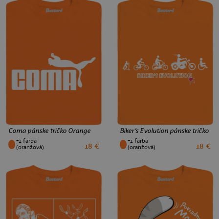
Coma pánske tričko Orange
Biker’s Evolution pánske tričko O
+1 farba
+1 farba
18 €
18 €
XS
S
M
L
XL
XXL
3XL
XS
S
M
L
XL
XXL
3XL
(oranžová)
(oranžová)