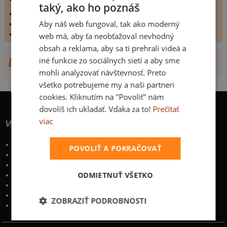
taký, ako ho poznáš
vystaveno dne:
24.5.2007
Aby náš web fungoval, tak ako moderný
hodnoceno:
61 krát
komentářů:
0
web má, aby ťa neobťažoval nevhodný
obsah a reklama, aby sa ti prehrali videá a
iné funkcie zo sociálnych sietí a aby sme
DALŠÍ NÁVRHY OD
mohli analyzovať návštevnosť. Preto
všetko potrebujeme my a naši partneri
cookies. Kliknutím na "Povoliť" nám
dovolíš ich ukladať. Vďaka za to!
Prečítať
viac
Všetko o nákupe
Poštovné a spôsoby doručenia
POVOLIŤ A POKRAČOVAŤ
Garancia výmeny a vrátenia
Časté otázky
ODMIETNUŤ VŠETKO
Naše desatoro
Osobné údaje
Kontakt
:
info@bastard.sk
ZOBRAZIŤ PODROBNOSTI
Telefón: 222 205 835