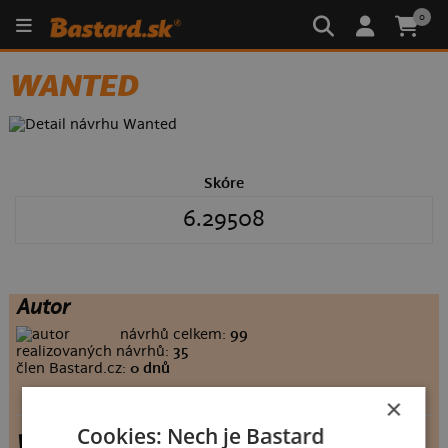
0
WANTED
Skóre
6.29508
Autor
návrhů celkem:
99
realizovaných návrhů:
35
člen Bastard.cz:
0 dnů
×
Cookies: Nech je Bastard
Wanted