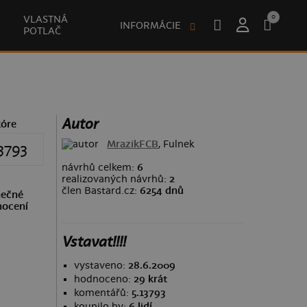
0
VLASTNÁ
INFORMÁCIE
POTLAČ
Autor
kóre
MrazikFCB
, Fulnek
3793
návrhů celkem:
6
realizovaných návrhů:
2
člen Bastard.cz:
6254 dnů
ečné
ocení
Vstavat!!!!
vystaveno:
28.6.2009
hodnoceno:
29 krát
komentářů:
5.13793
koupilo by:
6 lidí