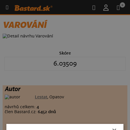
0
VAROVÁNÍ
Skóre
6.03509
Autor
Lestat
, Opatov
návrhů celkem:
4
člen Bastard.cz:
6452 dnů