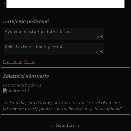
Telefón: 222 205 835
Dotujeme poštovné
Výdajné miesto + platobná brána
3 €
Balík Packeta + bank. prevod
4 €
Podrobnejšie tu
Zákazníci nám veria
Hromagda hodnotí:
„Zakoupila jsem dárkový poukaz a na mail přišel okamžitě,
jakmile mi odešly peníze z účtu. Perfektní rychlost, děkuji.“
(c) Bastard.cz s.r.o.