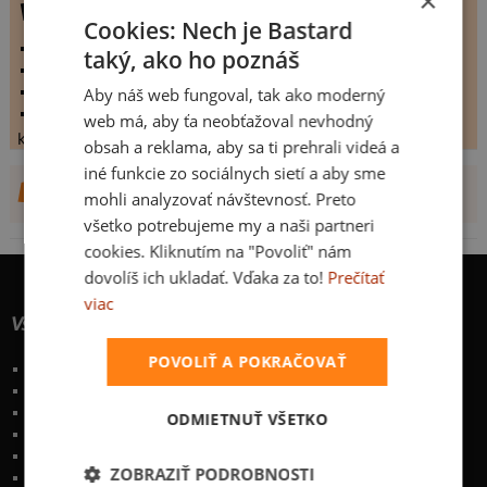
×
Varování
Cookies: Nech je Bastard
vystaveno:
3.3.2009
taký, ako ho poznáš
hodnoceno:
57 krát
komentářů:
6.03509
Aby náš web fungoval, tak ako moderný
koupilo by:
18 lidí
web má, aby ťa neobťažoval nevhodný
konečné hodnocení:
6.03509
obsah a reklama, aby sa ti prehrali videá a
iné funkcie zo sociálnych sietí a aby sme
DALŠÍ NÁVRHY OD LESTAT
mohli analyzovať návštevnosť. Preto
všetko potrebujeme my a naši partneri
cookies. Kliknutím na "Povoliť" nám
dovolíš ich ukladať. Vďaka za to!
Prečítať
viac
Všetko o nákupe
POVOLIŤ A POKRAČOVAŤ
Poštovné a spôsoby doručenia
Garancia výmeny a vrátenia
Časté otázky
ODMIETNUŤ VŠETKO
Naše desatoro
Osobné údaje
ZOBRAZIŤ PODROBNOSTI
Kontakt
:
info@bastard.sk