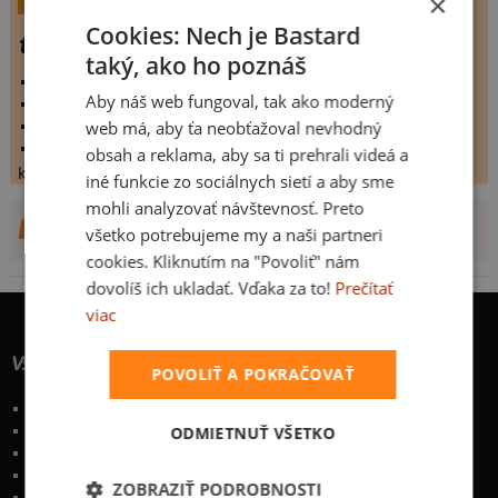
×
Cookies: Nech je Bastard
tankista
taký, ako ho poznáš
vystaveno:
29.3.2009
Aby náš web fungoval, tak ako moderný
hodnoceno:
38 krát
web má, aby ťa neobťažoval nevhodný
komentářů:
2.60526
koupilo by:
3 lidí
obsah a reklama, aby sa ti prehrali videá a
konečné hodnocení:
2.60526
iné funkcie zo sociálnych sietí a aby sme
mohli analyzovať návštevnosť. Preto
DALŠÍ NÁVRHY OD PIXYK
všetko potrebujeme my a naši partneri
cookies. Kliknutím na "Povoliť" nám
dovolíš ich ukladať. Vďaka za to!
Prečítať
viac
Všetko o nákupe
POVOLIŤ A POKRAČOVAŤ
Poštovné a spôsoby doručenia
Garancia výmeny a vrátenia
ODMIETNUŤ VŠETKO
Časté otázky
Naše desatoro
ZOBRAZIŤ PODROBNOSTI
Osobné údaje