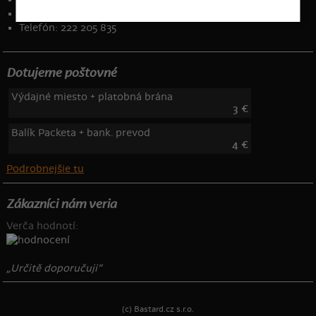
Kontakt
:
info@bastard.sk
Telefón: 222 205 835
Dotujeme poštovné
Výdajné miesto + platobná brána
3 €
Balík Packeta + bank. prevod
4 €
Podrobnejšie tu
Zákazníci nám veria
Verča hodnotí:
„Určitě doporučuji“
(c) Bastard.cz s.r.o.