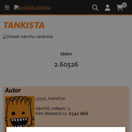
0
TANKISTA
Skóre
2.60526
Autor
pixyk
, Ivančice
návrhů celkem:
1
člen Bastard.cz:
6342 dnů