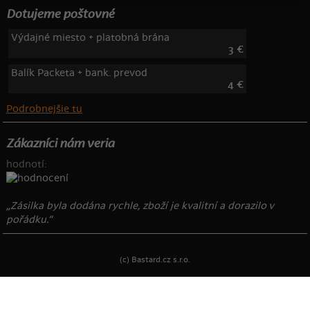
Dotujeme poštovné
Výdajné miesto + platobná brána
3 €
Balík Packeta + bank. prevod
4 €
Podrobnejšie tu
Zákazníci nám veria
hodnotí:
„Zásilka byla dodána rychle, zboží je kvalitní a dorazilo v
pořádku.“
(c) Bastard.cz s.r.o.