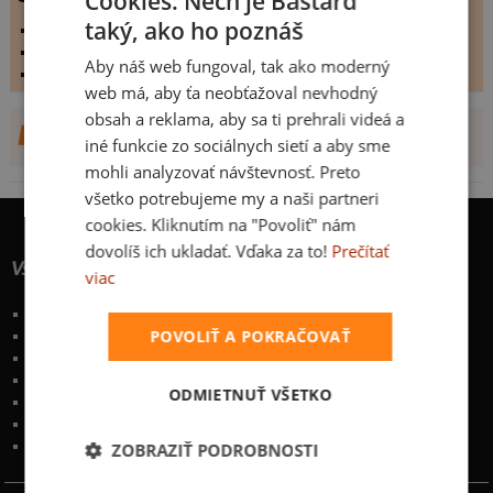
Cookies: Nech je Bastard
taký, ako ho poznáš
vystaveno dne:
6.6.2007
hodnoceno:
141 krát
Aby náš web fungoval, tak ako moderný
komentářů:
0
web má, aby ťa neobťažoval nevhodný
obsah a reklama, aby sa ti prehrali videá a
DALŠÍ NÁVRHY OD
iné funkcie zo sociálnych sietí a aby sme
mohli analyzovať návštevnosť. Preto
všetko potrebujeme my a naši partneri
cookies. Kliknutím na "Povoliť" nám
dovolíš ich ukladať. Vďaka za to!
Prečítať
Všetko o nákupe
viac
Poštovné a spôsoby doručenia
POVOLIŤ A POKRAČOVAŤ
Garancia výmeny a vrátenia
Časté otázky
Naše desatoro
ODMIETNUŤ VŠETKO
Osobné údaje
Kontakt
:
info@bastard.sk
Telefón: 222 205 835
ZOBRAZIŤ PODROBNOSTI