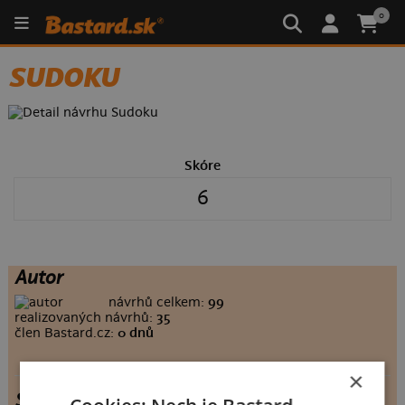
0
SUDOKU
Skóre
6
Autor
návrhů celkem:
99
realizovaných návrhů:
35
člen Bastard.cz:
0 dnů
×
Sudoku