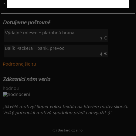
Telefón: 222 205 835
Dotujeme poštovné
Výdajné miesto + platobná brána
3 €
Balík Packeta + bank. prevod
4 €
Podrobnejšie tu
Zákazníci nám veria
hodnotí:
„Skvělé motivy! Super volba textilu na kterém motiv skončí.
Velký potenciál motivů spodního prádla nevyužit :)“
(c) Bastard.cz s.r.o.