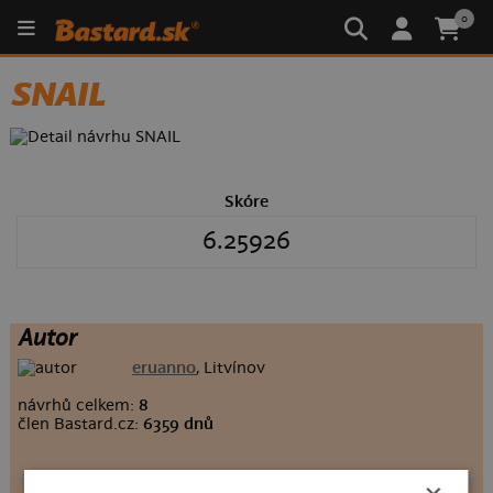
0
SNAIL
Skóre
6.25926
Autor
eruanno
, Litvínov
návrhů celkem:
8
člen Bastard.cz:
6359 dnů