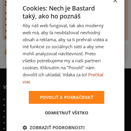
×
SNAIL
Cookies: Nech je Bastard
vystaveno:
16.3.2009
taký, ako ho poznáš
hodnoceno:
27 krát
komentářů:
6.25926
Aby náš web fungoval, tak ako moderný
koupilo by:
11 lidí
web má, aby ťa neobťažoval nevhodný
konečné hodnocení:
6.25926
obsah a reklama, aby sa ti prehrali videá a
iné funkcie zo sociálnych sietí a aby sme
DALŠÍ NÁVRHY OD ERUANNO
mohli analyzovať návštevnosť. Preto
všetko potrebujeme my a naši partneri
cookies. Kliknutím na "Povoliť" nám
dovolíš ich ukladať. Vďaka za to!
Prečítať
viac
Všetko o nákupe
POVOLIŤ A POKRAČOVAŤ
Poštovné a spôsoby doručenia
Garancia výmeny a vrátenia
Časté otázky
ODMIETNUŤ VŠETKO
Naše desatoro
Osobné údaje
ZOBRAZIŤ PODROBNOSTI
Kontakt
:
info@bastard.sk