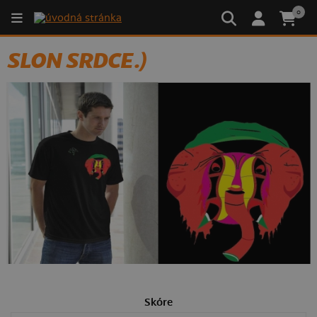
0
SLON SRDCE.)
Skóre