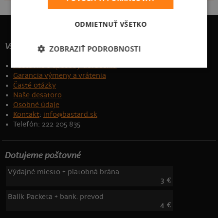
ODMIETNUŤ VŠETKO
Všetko o nákupe
ZOBRAZIŤ PODROBNOSTI
Poštovné a spôsoby doručenia
Garancia výmeny a vrátenia
Časté otázky
Naše desatoro
Osobné údaje
Kontakt
:
info@bastard.sk
Telefón: 222 205 835
Dotujeme poštovné
Výdajné miesto + platobná brána
3 €
Balík Packeta + bank. prevod
4 €