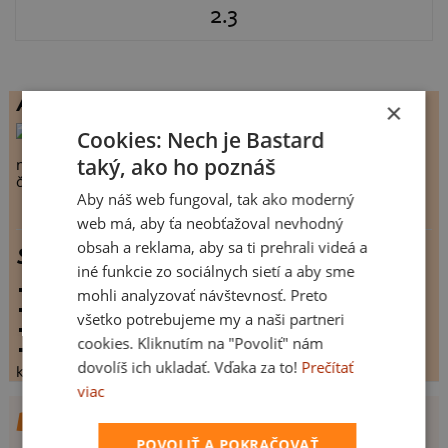
2.3
Autor
×
ada1mek
, Dolní Lutyně
Cookies: Nech je Bastard
taký, ako ho poznáš
návrhů celkem:
13
člen Bastard.cz:
5431 dnů
Aby náš web fungoval, tak ako moderný
web má, aby ťa neobťažoval nevhodný
obsah a reklama, aby sa ti prehrali videá a
Slon srdce.)
iné funkcie zo sociálnych sietí a aby sme
vystaveno:
13.1.2012
mohli analyzovať návštevnosť. Preto
hodnoceno:
30 krát
všetko potrebujeme my a naši partneri
komentářů:
2.3
cookies. Kliknutím na "Povoliť" nám
koupilo by:
0 lidí
dovolíš ich ukladať. Vďaka za to!
Prečítať
konečné hodnocení:
2.3
viac
DALŠÍ NÁVRHY OD ADA1MEK
POVOLIŤ A POKRAČOVAŤ