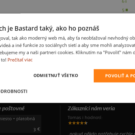
6
5
4
ch je Bastard taký, ako ho poznáš
3
2
oval, tak ako moderný web má, aby ťa neobťažoval nevhodný ob
1
i videá a iné funkcie zo sociálnych sietí a aby sme mohli analyzova
ebujeme my a naši partneri cookies. Kliknutím na "Povoliť" nám d
 to!
Prečítať viac
ODMIETNUŤ VŠETKO
POVOLIŤ A 
ODROBNOSTI
 poštovné
Zákazníci nám veria
Tomas i hodnotí:
iesto + platobná
3 €
„pokud někdo potřebuje rychle 