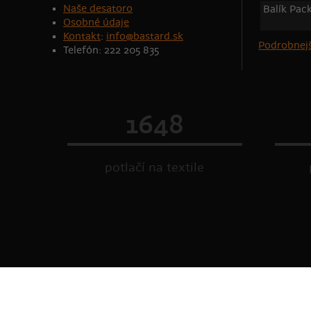
Naše desatoro
Balík Pac
Osobné údaje
Kontakt
:
info@bastard.sk
Podrobnejš
Telefón: 222 205 835
1648
potlačí na textile