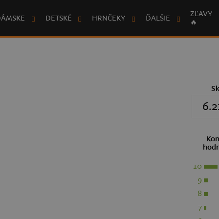
ZĽAVY
DÁMSKE
DETSKÉ
HRNČEKY
ĎALŠIE
🔥
S
6.2
Kon
hodn
10
9
8
7