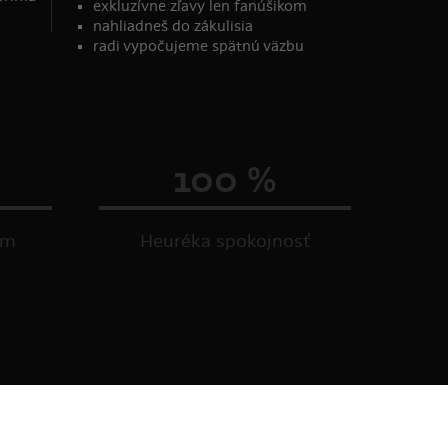
exkluzívne zľavy len fanúšikom
nahliadneš do zákulisia
radi vypočujeme spätnú väzbu
100 %
om
Heuréka spokojnosť