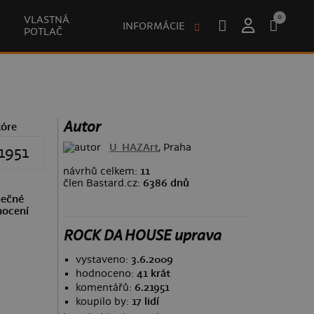
0
VLASTNÁ
INFORMÁCIE
POTLAČ
Autor
kóre
U_HAZArt
, Praha
1951
návrhů celkem:
11
člen Bastard.cz:
6386 dnů
ečné
ocení
ROCK DA HOUSE uprava
vystaveno:
3.6.2009
hodnoceno:
41 krát
komentářů:
6.21951
koupilo by:
17 lidí