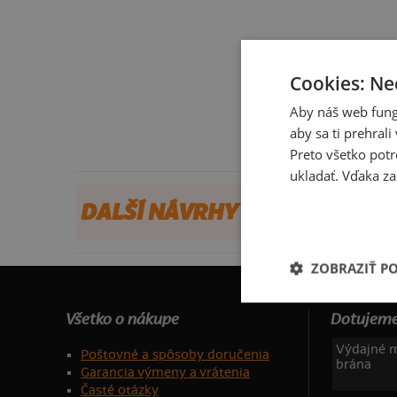
Cookies: Ne
Aby náš web fung
aby sa ti prehral
Preto všetko potr
ukladať. Vďaka za
DALŠÍ NÁVRHY OD U_HAZART
ZOBRAZIŤ P
Všetko o nákupe
Dotujeme
Výdajné m
Poštovné a spôsoby doručenia
brána
Garancia výmeny a vrátenia
Časté otázky