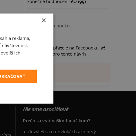
konečné hodnocení:
6.21951
Sdílení
×
Sdílet na Facebooku
sah a reklama,
ť návštevnosť.
Požádej své přátelé na Facebooku, ať
ovolíš ich
taky hlasují pro tento návrh
POKRAČOVAŤ
Nie sme asociálové
Prečo sa stať naším fanúšikom?
dozvieš sa o novinkách ako prvý
prima