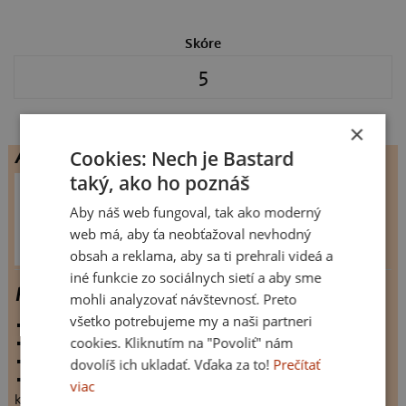
Skóre
5
×
Cookies: Nech je Bastard
Autor
taký, ako ho poznáš
LUUMOO
,
Aby náš web fungoval, tak ako moderný
návrhů celkem:
18
člen Bastard.cz:
625 dnů
web má, aby ťa neobťažoval nevhodný
obsah a reklama, aby sa ti prehrali videá a
iné funkcie zo sociálnych sietí a aby sme
Rebel girl
mohli analyzovať návštevnosť. Preto
všetko potrebujeme my a naši partneri
vystaveno:
22.4.2025
cookies. Kliknutím na "Povoliť" nám
hodnoceno:
10 krát
komentářů:
5
dovolíš ich ukladať. Vďaka za to!
Prečítať
koupilo by:
0 lidí
viac
konečné hodnocení:
5