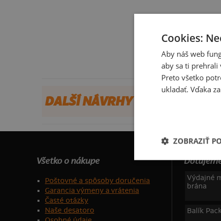
Cookies: Ne
Aby náš web fung
aby sa ti prehral
Preto všetko potr
ukladať. Vďaka za
DALŠÍ NÁVRHY OD JOZEFPAD
ZOBRAZIŤ P
Všetko o nákupe
Dotujeme
Výdajné m
Poštovné a spôsoby doručenia
brána
Garancia výmeny a vrátenia
Časté otázky
Naše desatoro
Balík Pac
Osobné údaje