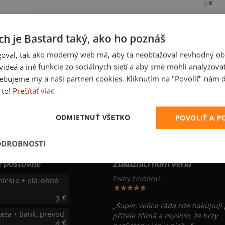
5
3
2
ch je Bastard taký, ako ho poznáš
1
oval, tak ako moderný web má, aby ťa neobťažoval nevhodný ob
i videá a iné funkcie zo sociálnych sietí a aby sme mohli analyzova
ebujeme my a naši partneri cookies. Kliknutím na "Povoliť" nám d
 to!
Prečítať viac
LO
ODMIETNUŤ VŠETKO
POVOLIŤ A 
ODROBNOSTI
 poštovné
Zákazníci nám veria
Sway hodnotí:
iesto + platobná
3 €
„Super, velice ráda zde nakupuji
keta + bank. prevod
přítele třímá a myslím, že brzy
4 €