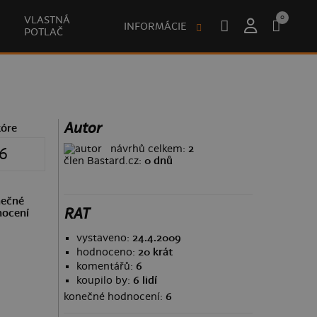
0
VLASTNÁ
INFORMÁCIE
POTLAČ
Autor
kóre
návrhů celkem:
2
6
člen Bastard.cz:
0 dnů
ečné
RAT
ocení
vystaveno:
24.4.2009
hodnoceno:
20 krát
komentářů:
6
koupilo by:
6 lidí
konečné hodnocení:
6