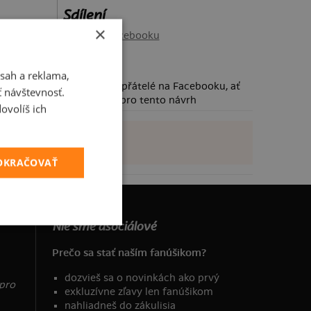
Sdílení
×
Sdílet na Facebooku
sah a reklama,
Požádej své přátelé na Facebooku, ať
ť návštevnosť.
taky hlasují pro tento návrh
ovolíš ich
POKRAČOVAŤ
Nie sme asociálové
Prečo sa stať naším fanúšikom?
dozvieš sa o novinkách ako prvý
 pro
exkluzívne zľavy len fanúšikom
nahliadneš do zákulisia