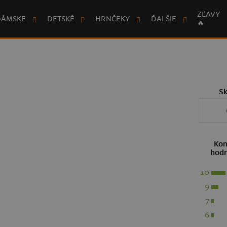
ZĽAVY
DÁMSKE
DETSKÉ
HRNČEKY
ĎALŠIE
🔥
S
Kon
hodn
10
9
7
6