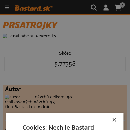
0
PRSATROJKY
Skóre
5.77358
Autor
návrhů celkem:
99
realizovaných návrhů:
35
člen Bastard.cz:
0 dnů
×
Cookies: Nech je Bastard
Prsatrojky