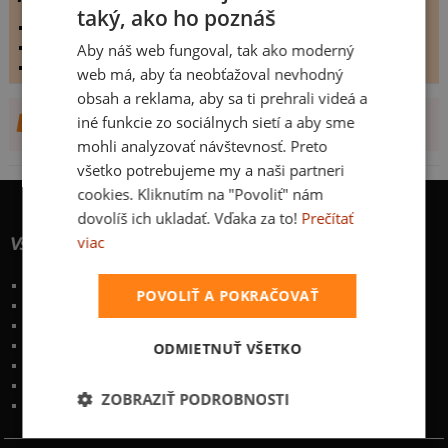
taký, ako ho poznáš
vystaveno dne:
19.3.2008
hodnoceno:
159 krát
Aby náš web fungoval, tak ako moderný
komentářů:
0
web má, aby ťa neobťažoval nevhodný
obsah a reklama, aby sa ti prehrali videá a
DALŠÍ NÁVRHY OD PETER JUHÁS
iné funkcie zo sociálnych sietí a aby sme
mohli analyzovať návštevnosť. Preto
všetko potrebujeme my a naši partneri
cookies. Kliknutím na "Povoliť" nám
dovolíš ich ukladať. Vďaka za to!
Prečítať
viac
Všetko o nákupe
Poštovné a spôsoby doručenia
POVOLIŤ A POKRAČOVAŤ
Garancia výmeny a vrátenia
Časté otázky
Naše desatoro
ODMIETNUŤ VŠETKO
Osobné údaje
Kontakt
:
info@bastard.sk
ZOBRAZIŤ PODROBNOSTI
Telefón: 222 205 835