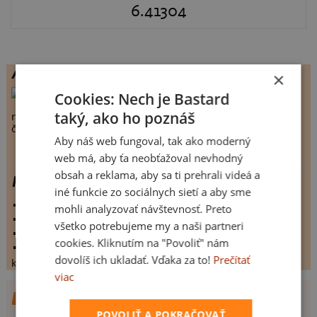
6.41304
Autor
×
monty_griff
, 0
Cookies: Nech je Bastard
taký, ako ho poznáš
návrhů celkem:
5
člen Bastard.cz:
6387 dnů
Aby náš web fungoval, tak ako moderný
web má, aby ťa neobťažoval nevhodný
obsah a reklama, aby sa ti prehrali videá a
Přízrak
iné funkcie zo sociálnych sietí a aby sme
vystaveno:
9.3.2009
mohli analyzovať návštevnosť. Preto
hodnoceno:
46 krát
všetko potrebujeme my a naši partneri
komentářů:
6.41304
cookies. Kliknutím na "Povoliť" nám
koupilo by:
14 lidí
dovolíš ich ukladať. Vďaka za to!
Prečítať
konečné hodnocení:
6.41304
viac
DALŠÍ NÁVRHY OD MONTY_GRIFF
POVOLIŤ A POKRAČOVAŤ