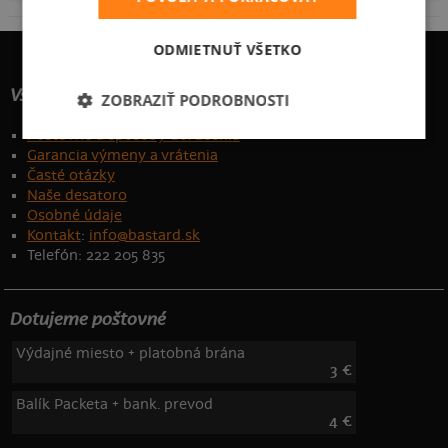
ODMIETNUŤ VŠETKO
Všetko o nákupe
ZOBRAZIŤ PODROBNOSTI
Poštovné a spôsoby doručenia
Garancia výmeny a vrátenia
Časté otázky
Naše desatoro
Osobné údaje
Kontakt
:
info@bastard.sk
Telefón: 222 205 835
Dotujeme poštovné
Výdajné miesto + platobná brána
3 €
Balík Packeta + bank. prevod
4 €