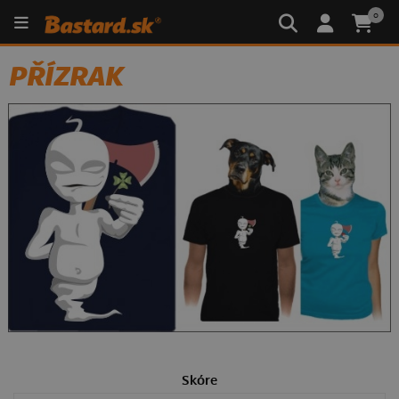
0
PŘÍZRAK
Skóre