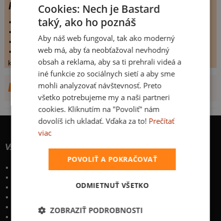
PRASE 4ever
Cookies: Nech je Bastard
taký, ako ho poznáš
vystaveno:
7.5.2009
hodnoceno:
26 krát
Aby náš web fungoval, tak ako moderný
komentářů:
3.57692
web má, aby ťa neobťažoval nevhodný
koupilo by:
4 lidí
obsah a reklama, aby sa ti prehrali videá a
konečné hodnocení:
3.57692
iné funkcie zo sociálnych sietí a aby sme
mohli analyzovať návštevnosť. Preto
DALŠÍ NÁVRHY OD BOMBON12
všetko potrebujeme my a naši partneri
cookies. Kliknutím na "Povoliť" nám
dovolíš ich ukladať. Vďaka za to!
Prečítať
viac
Všetko o nákupe
POVOLIŤ A POKRAČOVAŤ
Poštovné a spôsoby doručenia
Garancia výmeny a vrátenia
ODMIETNUŤ VŠETKO
Časté otázky
Naše desatoro
Osobné údaje
ZOBRAZIŤ PODROBNOSTI
Kontakt
:
info@bastard.sk