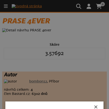
0
PRASE 4EVER
Skóre
3.57692
Autor
bombon12
, Příbor
návrhů celkem:
4
člen Bastard.cz:
6302 dnů
×