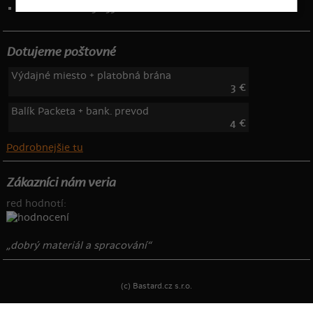
Telefón: 222 205 835
Dotujeme poštovné
Výdajné miesto + platobná brána
3 €
Balík Packeta + bank. prevod
4 €
Podrobnejšie tu
Zákazníci nám veria
red hodnotí:
„dobrý materiál a spracování“
(c) Bastard.cz s.r.o.