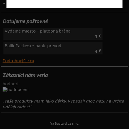
Telefón: 222 205 835
Dotujeme poštovné
Výdajné miesto + platobná brána
3 €
Balík Packeta + bank. prevod
4 €
Podrobnejšie tu
Zákazníci nám veria
hodnotí:
„Vaše produkty mám jako dárky. Vypadají moc hezky a určitě
udělají radost“
(c) Bastard.cz s.r.o.