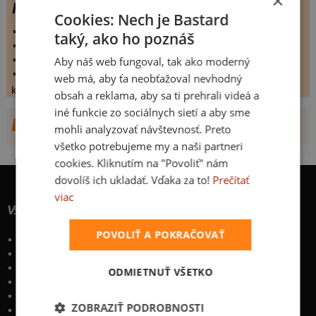
×
Pošli páva
Cookies: Nech je Bastard
vystaveno:
5.9.2009
taký, ako ho poznáš
hodnoceno:
33 krát
komentářů:
5.81818
Aby náš web fungoval, tak ako moderný
koupilo by:
13 lidí
web má, aby ťa neobťažoval nevhodný
konečné hodnocení:
5.81818
obsah a reklama, aby sa ti prehrali videá a
iné funkcie zo sociálnych sietí a aby sme
DALŠÍ NÁVRHY OD NARUBI
mohli analyzovať návštevnosť. Preto
všetko potrebujeme my a naši partneri
cookies. Kliknutím na "Povoliť" nám
dovolíš ich ukladať. Vďaka za to!
Prečítať
viac
Všetko o nákupe
POVOLIŤ A POKRAČOVAŤ
Poštovné a spôsoby doručenia
Garancia výmeny a vrátenia
Časté otázky
ODMIETNUŤ VŠETKO
Naše desatoro
Osobné údaje
ZOBRAZIŤ PODROBNOSTI
Kontakt
:
info@bastard.sk