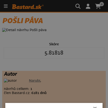
0
POŠLI PÁVA
Skóre
5.81818
Autor
Narubi
,
návrhů celkem:
1
člen Bastard.cz:
6181 dnů