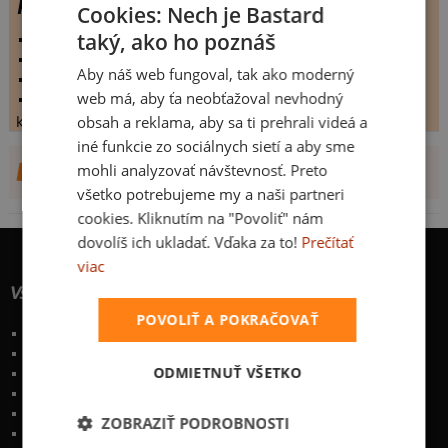
PET lahev
Cookies: Nech je Bastard
taký, ako ho poznáš
vystaveno:
23.7.2011
hodnoceno:
24 krát
Aby náš web fungoval, tak ako moderný
komentářů:
2.20833
web má, aby ťa neobťažoval nevhodný
koupilo by:
0 lidí
obsah a reklama, aby sa ti prehrali videá a
konečné hodnocení:
2.20833
iné funkcie zo sociálnych sietí a aby sme
DALŠÍ NÁVRHY OD FREDERICKS
mohli analyzovať návštevnosť. Preto
všetko potrebujeme my a naši partneri
cookies. Kliknutím na "Povoliť" nám
dovolíš ich ukladať. Vďaka za to!
Prečítať
viac
Všetko o nákupe
POVOLIŤ A POKRAČOVAŤ
Poštovné a spôsoby doručenia
Garancia výmeny a vrátenia
ODMIETNUŤ VŠETKO
Časté otázky
Naše desatoro
Osobné údaje
ZOBRAZIŤ PODROBNOSTI
Kontakt
:
info@bastard.sk