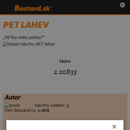
0
PET LAHEV
„PETka nebo pětka?“
Skóre
2.20833
Autor
návrhů celkem:
5
člen Bastard.cz:
0 dnů
×