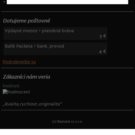
Telefón: 222 205 835
Dotujeme poštovné
Výdajné miesto + platobná brána
3 €
Balík Packeta + bank. prevod
4 €
Podrobnejšie tu
Zákazníci nám veria
hodnotí:
„Kvalita,rychlost ,originalita“
(c) Bastard.cz s.r.o.