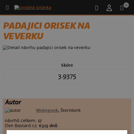
0
PADAJICI ORISEK NA
VEVERKU
Skóre
3.9375
Autor
Wobegonk
, Šternberk
návrhů celkem:
17
člen Bastard.cz:
6313 dnů