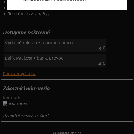
Osobné údaje
Kontakt
:
info@bastard.sk
Telefón: 222 205 835
Dotujeme poštovné
Výdajné miesto + platobná brána
3 €
Balík Packeta + bank. prevod
4 €
Podrobnejšie tu
Zákazníci nám veria
hodnotí:
„Kvalitní veselá trička“
(c) Bastard.cz s.r.o.