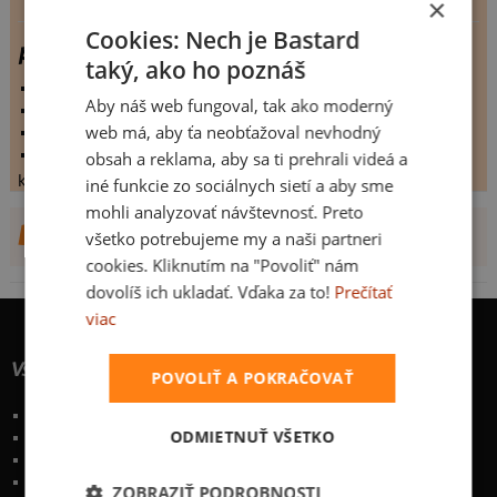
×
Cookies: Nech je Bastard
padajici orisek na veverku
taký, ako ho poznáš
vystaveno:
10.5.2009
Aby náš web fungoval, tak ako moderný
hodnoceno:
16 krát
web má, aby ťa neobťažoval nevhodný
komentářů:
3.9375
koupilo by:
4 lidí
obsah a reklama, aby sa ti prehrali videá a
konečné hodnocení:
3.9375
iné funkcie zo sociálnych sietí a aby sme
mohli analyzovať návštevnosť. Preto
DALŠÍ NÁVRHY OD WOBEGONK
všetko potrebujeme my a naši partneri
cookies. Kliknutím na "Povoliť" nám
dovolíš ich ukladať. Vďaka za to!
Prečítať
viac
Všetko o nákupe
POVOLIŤ A POKRAČOVAŤ
Poštovné a spôsoby doručenia
ODMIETNUŤ VŠETKO
Garancia výmeny a vrátenia
Časté otázky
Naše desatoro
ZOBRAZIŤ PODROBNOSTI