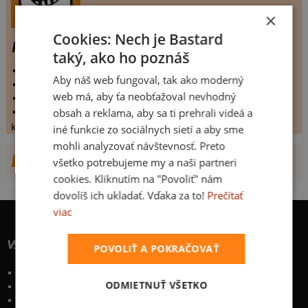
×
Cookies: Nech je Bastard
Pack-Man
taký, ako ho poznáš
vystaveno:
24.9.2011
Aby náš web fungoval, tak ako moderný
hodnoceno:
32 krát
web má, aby ťa neobťažoval nevhodný
komentářů:
3.03125
obsah a reklama, aby sa ti prehrali videá a
koupilo by:
0 lidí
konečné hodnocení:
3.03125
iné funkcie zo sociálnych sietí a aby sme
mohli analyzovať návštevnosť. Preto
DALŠÍ NÁVRHY OD LUCKER14
všetko potrebujeme my a naši partneri
cookies. Kliknutím na "Povoliť" nám
dovolíš ich ukladať. Vďaka za to!
Prečítať
viac
Všetko o nákupe
POVOLIŤ A POKRAČOVAŤ
Poštovné a spôsoby doručenia
ODMIETNUŤ VŠETKO
Garancia výmeny a vrátenia
Časté otázky