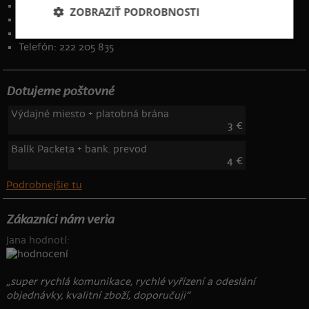
Naše desatoro
ZOBRAZIŤ PODROBNOSTI
Osobné údaje
Kontakt
:
info@bastard.sk
Telefón: 222 205 835
Dotujeme poštovné
Výdajné miesto + platobná brána
3 €
Balík Packeta + bank. prevod
4 €
Podrobnejšie tu
Zákazníci nám veria
Jana hodnotí:
„super rychlá komunikace, rychlé vyřízení a odeslání
objednávky, kvalitní zboží, doporučuji“