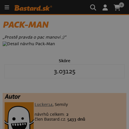
0
PACK-MAN
„Prostě pravda o pac manovi ;)“
Skóre
3.03125
Autor
Lucker14
, Semily
návrhů celkem:
2
člen Bastard.cz:
5433 dnů