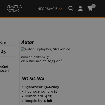
0
VLASTNÁ
INFORMÁCIE
POTLAČ
Autor
kóre
XplayXer
, Strakonice
.25
návrhů celkem:
7
člen Bastard.cz:
6353 dnů
ečné
ocení
NO SIGNAL
vystaveno:
13.4.2009
hodnoceno:
32 krát
komentářů:
4.25
koupilo by:
6 lidí