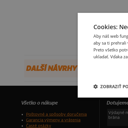
Cookies: Ne
Aby náš web fung
aby sa ti prehral
Preto všetko potr
ukladať. Vďaka za
DALŠÍ NÁVRHY OD XPLAYXER
ZOBRAZIŤ P
Všetko o nákupe
Dotujeme
Výdajné m
Poštovné a spôsoby doručenia
brána
Garancia výmeny a vrátenia
Časté otázky