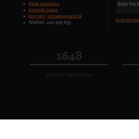
Naše desatoro
Balík Pac
Osobné údaje
Kontakt
:
info@bastard.sk
Podrobnejš
Telefón: 222 205 835
1648
potlačí na textile