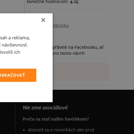
konečné hodnocení:
4.25
Sdílení
×
Sdílet na Facebooku
sah a reklama,
ť návštevnosť.
Požádej své přátelé na Facebooku, ať
ovolíš ich
taky hlasují pro tento návrh
POKRAČOVAŤ
Nie sme asociálové
Prečo sa stať naším fanúšikom?
dozvieš sa o novinkách ako prvý