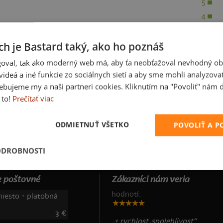
5
4
3
ch je Bastard taký, ako ho poznáš
2
1
oval, tak ako moderný web má, aby ťa neobťažoval nevhodný ob
i videá a iné funkcie zo sociálnych sietí a aby sme mohli analyzova
ebujeme my a naši partneri cookies. Kliknutím na "Povoliť" nám d
 to!
Prečítať viac
ODMIETNUŤ VŠETKO
POVOLIŤ A 
ODROBNOSTI
 poštovné
Zákazníci nám veria
hodnotí:
iesto + platobná
3 €
„+ rychlost ,spolehlivost“