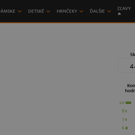
ZĽAVY
DÁMSKE
DETSKÉ
HRNČEKY
ĎALŠIE
🔥
S
4
Kon
hodn
10
8
7
6