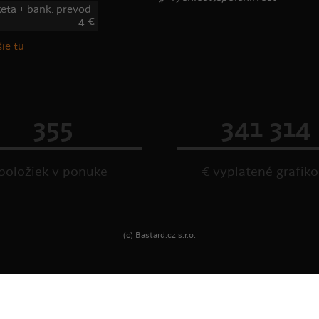
keta + bank. prevod
4 €
ie tu
355
341 314
položiek v ponuke
€ vyplatené grafik
(c) Bastard.cz s.r.o.