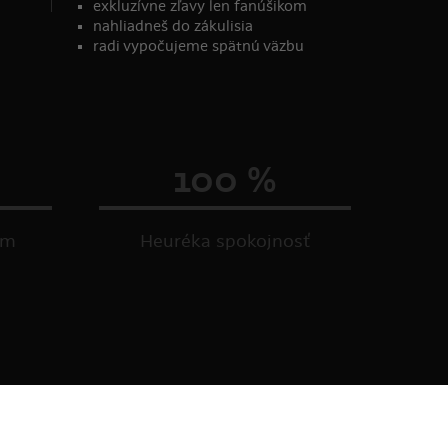
exkluzívne zľavy len fanúšikom
nahliadneš do zákulisia
radi vypočujeme spätnú väzbu
100 %
om
Heuréka spokojnosť