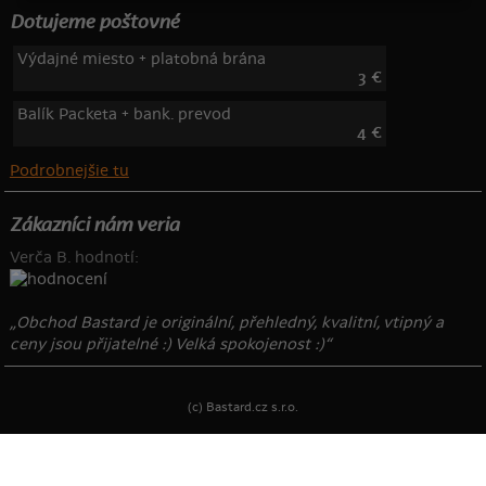
Dotujeme poštovné
Výdajné miesto + platobná brána
3 €
Balík Packeta + bank. prevod
4 €
Podrobnejšie tu
Zákazníci nám veria
Verča B. hodnotí:
„Obchod Bastard je originální, přehledný, kvalitní, vtipný a
ceny jsou přijatelné :) Velká spokojenost :)“
(c) Bastard.cz s.r.o.