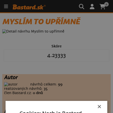
0
MYSLÍM TO UPŘÍMNĚ
Skóre
4.23333
Autor
návrhů celkem:
99
realizovaných návrhů:
35
člen Bastard.cz:
0 dnů
×
Myslím to upřímně