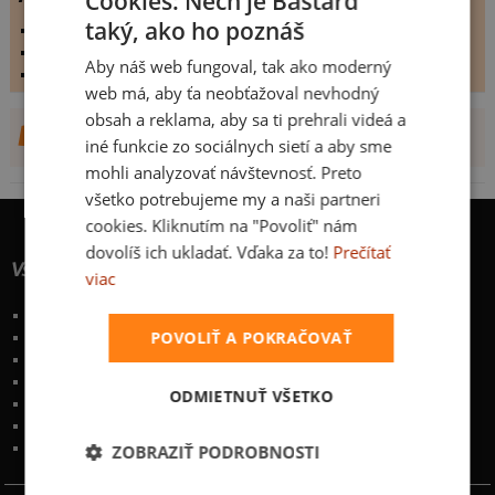
Cookies: Nech je Bastard
taký, ako ho poznáš
vystaveno dne:
6.6.2007
hodnoceno:
30 krát
Aby náš web fungoval, tak ako moderný
komentářů:
0
web má, aby ťa neobťažoval nevhodný
obsah a reklama, aby sa ti prehrali videá a
DALŠÍ NÁVRHY OD
iné funkcie zo sociálnych sietí a aby sme
mohli analyzovať návštevnosť. Preto
všetko potrebujeme my a naši partneri
cookies. Kliknutím na "Povoliť" nám
dovolíš ich ukladať. Vďaka za to!
Prečítať
Všetko o nákupe
viac
Poštovné a spôsoby doručenia
POVOLIŤ A POKRAČOVAŤ
Garancia výmeny a vrátenia
Časté otázky
Naše desatoro
ODMIETNUŤ VŠETKO
Osobné údaje
Kontakt
:
info@bastard.sk
Telefón: 222 205 835
ZOBRAZIŤ PODROBNOSTI