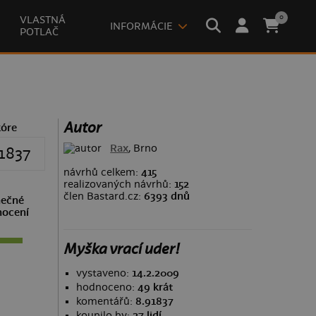
0
VLASTNÁ
INFORMÁCIE
POTLAČ
Autor
kóre
Rax
, Brno
1837
návrhů celkem:
415
realizovaných návrhů:
152
člen Bastard.cz:
6393 dnů
ečné
ocení
Myška vrací uder!
vystaveno:
14.2.2009
hodnoceno:
49 krát
komentářů:
8.91837
koupilo by:
27 lidí