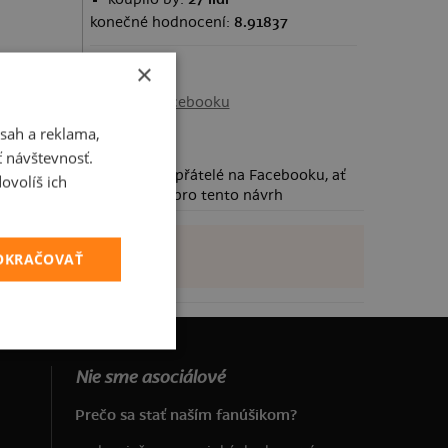
konečné hodnocení:
8.91837
×
Sdílení
Sdílet na Facebooku
sah a reklama,
ť návštevnosť.
Požádej své přátelé na Facebooku, ať
ovolíš ich
taky hlasují pro tento návrh
POKRAČOVAŤ
Nie sme asociálové
Prečo sa stať naším fanúšikom?