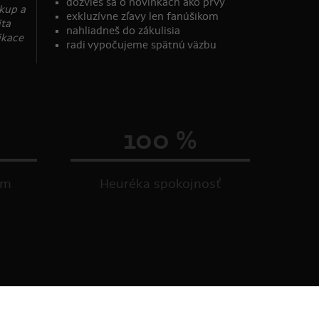
dozvieš sa o novinkách ako prvý
ákup a
exkluzívne zľavy len fanúšikom
ita
nahliadneš do zákulisia
ikace
radi vypočujeme spätnú väzbu
100 %
om
Heuréka spokojnosť