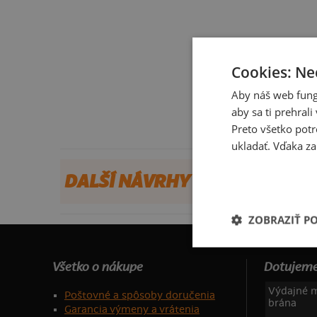
Cookies: Ne
Aby náš web fung
aby sa ti prehral
Preto všetko potr
ukladať. Vďaka za
DALŠÍ NÁVRHY OD RAX
ZOBRAZIŤ P
Všetko o nákupe
Dotujeme
Výdajné m
Poštovné a spôsoby doručenia
brána
Garancia výmeny a vrátenia