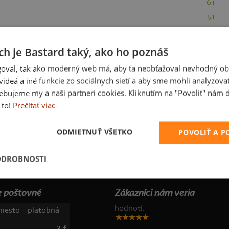
6
5
3
1
ch je Bastard taký, ako ho poznáš
oval, tak ako moderný web má, aby ťa neobťažoval nevhodný ob
i videá a iné funkcie zo sociálnych sietí a aby sme mohli analyzova
ebujeme my a naši partneri cookies. Kliknutím na "Povoliť" nám d
 to!
Prečítať viac
ODMIETNUŤ VŠETKO
POVOLIŤ A 
ODROBNOSTI
 poštovné
Zákazníci nám veria
hodnotí:
iesto + platobná
3 €