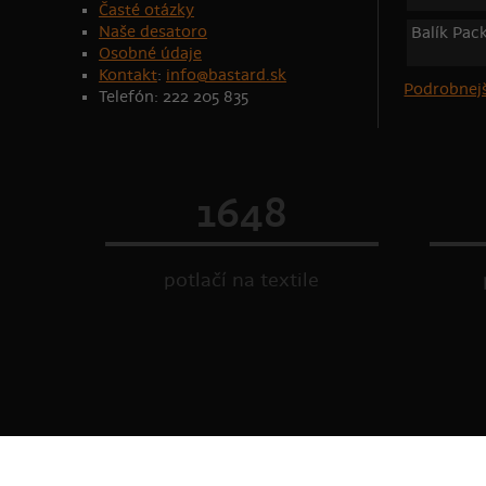
Časté otázky
Naše desatoro
Balík Pac
Osobné údaje
Kontakt
:
info@bastard.sk
Podrobnejš
Telefón: 222 205 835
1648
potlačí na textile