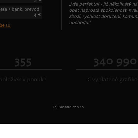
„Vše perfektní - již několikátý n
keta + bank. prevod
opět naprostá spokojenost. Kval
4 €
zboží, rychlost doručení, komun
obchodu.“
ie tu
355
340 990
položiek v ponuke
€ vyplatené grafik
(c) Bastard.cz s.r.o.