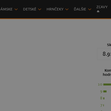
ZĽAVY
DÁMSKE
DETSKÉ
HRNČEKY
ĎALŠIE
🔥
S
8.9
Kon
hodn
10
9
8
7