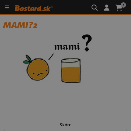
0
MAMI?2
Skóre