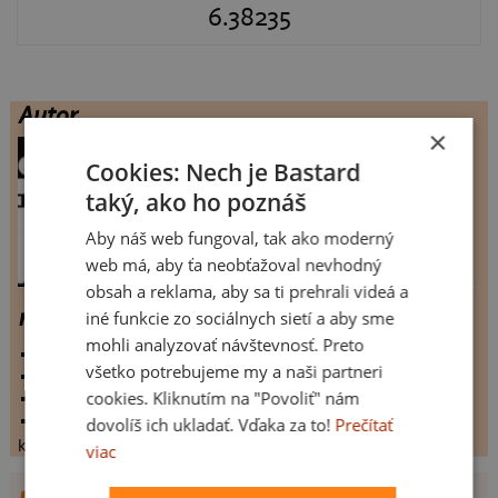
6.38235
Autor
×
galko
, Znojmo
Cookies: Nech je Bastard
návrhů celkem:
11
taký, ako ho poznáš
člen Bastard.cz:
6386 dnů
Aby náš web fungoval, tak ako moderný
web má, aby ťa neobťažoval nevhodný
obsah a reklama, aby sa ti prehrali videá a
mami?2
iné funkcie zo sociálnych sietí a aby sme
mohli analyzovať návštevnosť. Preto
vystaveno:
15.2.2009
všetko potrebujeme my a naši partneri
hodnoceno:
34 krát
cookies. Kliknutím na "Povoliť" nám
komentářů:
6.38235
koupilo by:
11 lidí
dovolíš ich ukladať. Vďaka za to!
Prečítať
konečné hodnocení:
6.38235
viac