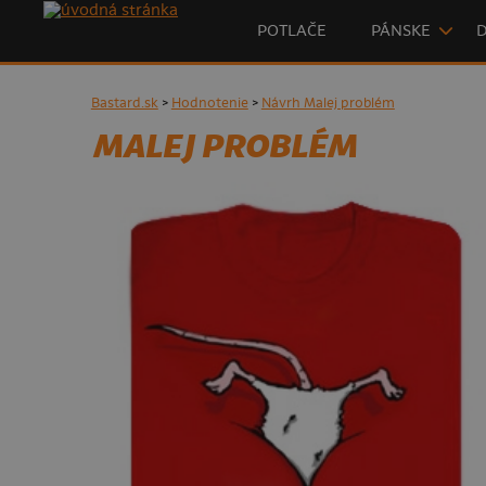
POTLAČE
PÁNSKE
Bastard.sk
>
Hodnotenie
>
Návrh Malej problém
MALEJ PROBLÉM