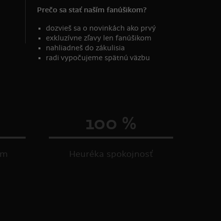
Prečo sa stať naším fanúšikom?
dozvieš sa o novinkách ako prvý
exkluzívne zľavy len fanúšikom
nahliadneš do zákulisia
radi vypočujeme spätnú väzbu
100 %
om
Heuréka spokojnosť