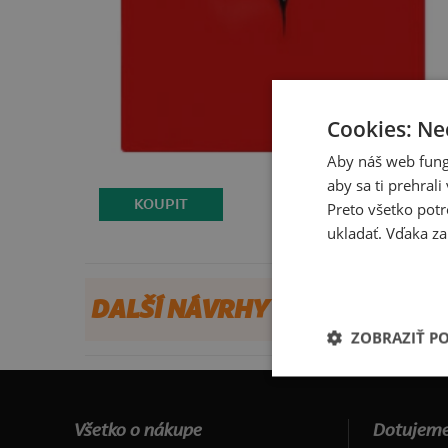
Cookies: Ne
Aby náš web fung
aby sa ti prehral
KOUPIT
Preto všetko potr
ukladať. Vďaka za
DALŠÍ NÁVRHY OD INMAX
ZOBRAZIŤ P
Všetko o nákupe
Dotujeme