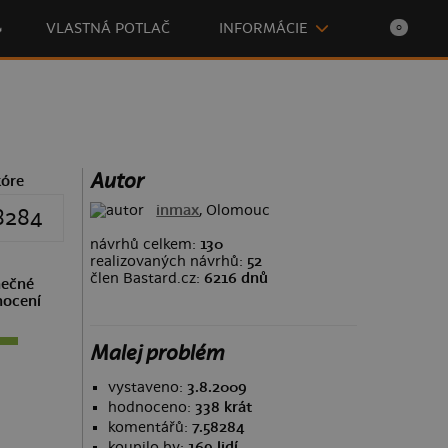

VLASTNÁ POTLAČ
INFORMÁCIE
0
Autor
kóre
inmax
, Olomouc
8284
návrhů celkem:
130
realizovaných návrhů:
52
člen Bastard.cz:
6216 dnů
ečné
ocení
Malej problém
vystaveno:
3.8.2009
hodnoceno:
338 krát
komentářů:
7.58284
koupilo by:
169 lidí