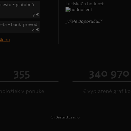
LuciskaCh hodnotí:
iesto + platobná
3 €
„vřele doporučuji“
keta + bank. prevod
4 €
ie tu
355
340 970
položiek v ponuke
€ vyplatené grafik
(c) Bastard.cz s.r.o.