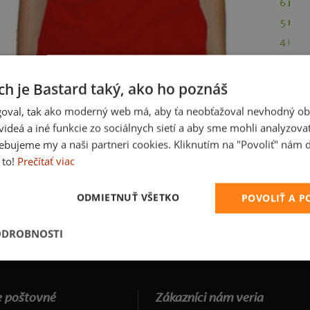
6
5
4
3
2
ch je Bastard taký, ako ho poznáš
1
oval, tak ako moderný web má, aby ťa neobťažoval nevhodný ob
i videá a iné funkcie zo sociálnych sietí a aby sme mohli analyzova
ebujeme my a naši partneri cookies. Kliknutím na "Povoliť" nám d
 to!
Prečítať viac
ODMIETNUŤ VŠETKO
POVOLIŤ A 
ODROBNOSTI
 poštovné
Zákazníci nám veria