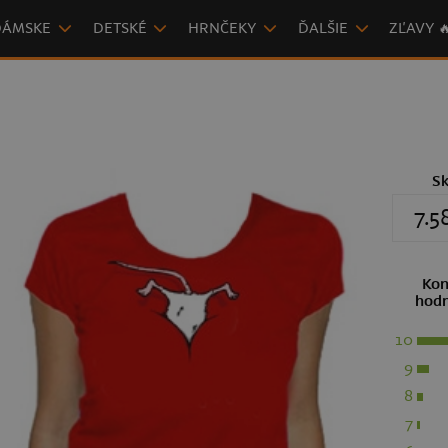
DÁMSKE
DETSKÉ
HRNČEKY
ĎALŠIE
ZĽAVY 
S
7.5
Kon
hodn
10
9
8
7