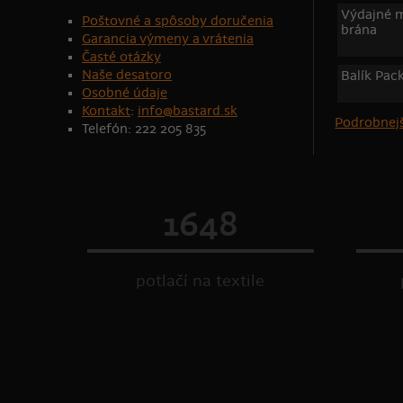
Výdajné m
Poštovné a spôsoby doručenia
brána
Garancia výmeny a vrátenia
Časté otázky
Naše desatoro
Balík Pac
Osobné údaje
Kontakt
:
info@bastard.sk
Podrobnejš
Telefón: 222 205 835
1648
potlačí na textile