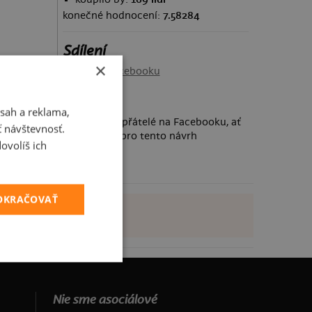
konečné hodnocení:
7.58284
Sdílení
×
Sdílet na Facebooku
sah a reklama,
Požádej své přátelé na Facebooku, ať
ť návštevnosť.
taky hlasují pro tento návrh
ovolíš ich
POKRAČOVAŤ
Nie sme asociálové